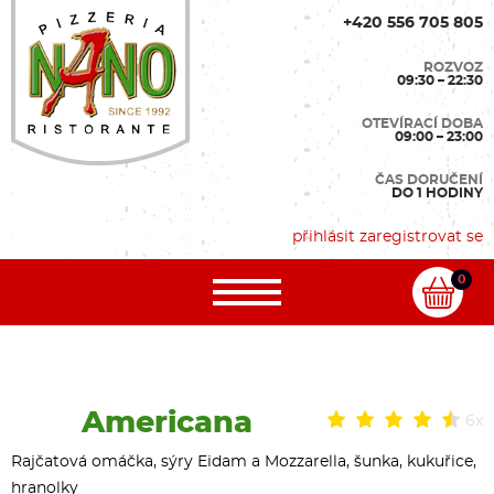
+420 556 705 805
ROZVOZ
09:30 – 22:30
OTEVÍRACÍ DOBA
09:00 – 23:00
ČAS DORUČENÍ
DO 1 HODINY
přihlásit
zaregistrovat se
0
Americana
6x
Rajčatová omáčka, sýry Eidam a Mozzarella, šunka, kukuřice,
hranolky