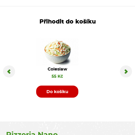
Přihodit do košíku
Coleslaw
Coca C
55 Kč
Do košíku
D
Pizzeria Nano