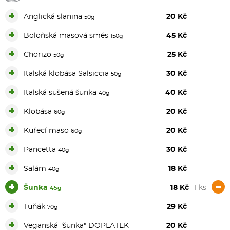
+
Anglická slanina
20 Kč
50g
+
Boloňská masová směs
45 Kč
150g
+
Chorizo
25 Kč
50g
+
Italská klobása Salsiccia
30 Kč
50g
+
Italská sušená šunka
40 Kč
40g
+
Klobása
20 Kč
60g
+
Kuřecí maso
20 Kč
60g
+
Pancetta
30 Kč
40g
+
Salám
18 Kč
40g
+
-
Šunka
18 Kč
1 ks
45g
+
Tuňák
29 Kč
70g
+
Veganská "šunka" DOPLATEK
20 Kč