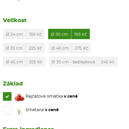
Velikost
Ø 24 cm
159 Kč
Ø 30 cm
195 Kč
Ø 35 cm
225 Kč
Ø 40 cm
275 Kč
Ø 45 cm
325 Kč
Ø 30 cm - bezlepková
245 Kč
Základ
Rajčatová omáčka
v ceně
Smetana
v ceně