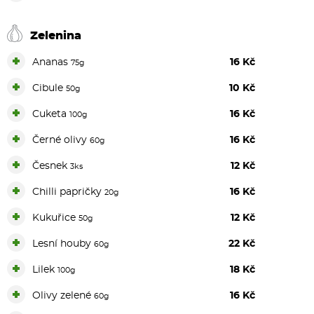
Zelenina
+
Ananas
16 Kč
75g
+
Cibule
10 Kč
50g
+
Cuketa
16 Kč
100g
+
Černé olivy
16 Kč
60g
+
Česnek
12 Kč
3ks
+
Chilli papričky
16 Kč
20g
+
Kukuřice
12 Kč
50g
+
Lesní houby
22 Kč
60g
+
Lilek
18 Kč
100g
+
Olivy zelené
16 Kč
60g