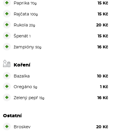
+
Paprika
15 Kč
70g
+
Rajčata
15 Kč
100g
+
Rukola
20 Kč
20g
+
Špenát
15 Kč
1
+
žampióny
16 Kč
50g
Koření
+
Bazalka
10 Kč
+
Oregáno
1 Kč
5g
+
Zelený pepř
16 Kč
15g
Ostatní
+
Broskev
20 Kč