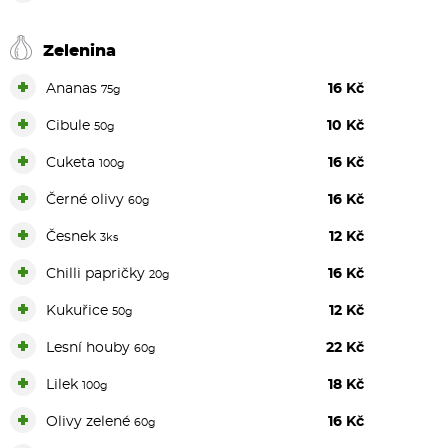
Zelenina
+
Ananas
16 Kč
75g
+
Cibule
10 Kč
50g
+
Cuketa
16 Kč
100g
+
Černé olivy
16 Kč
60g
+
Česnek
12 Kč
3ks
+
Chilli papričky
16 Kč
20g
+
Kukuřice
12 Kč
50g
+
Lesní houby
22 Kč
60g
+
Lilek
18 Kč
100g
+
Olivy zelené
16 Kč
60g