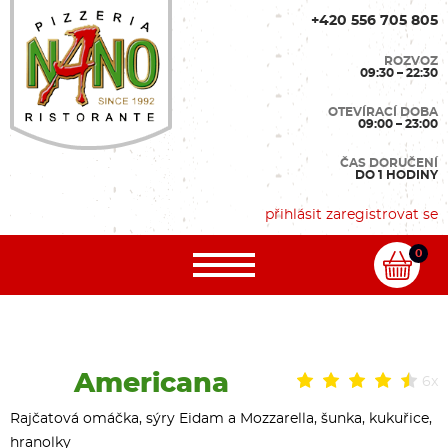
+420 556 705 805
ROZVOZ
09:30 – 22:30
OTEVÍRACÍ DOBA
09:00 – 23:00
ČAS DORUČENÍ
DO 1 HODINY
přihlásit
zaregistrovat se
0
Americana
6x
Rajčatová omáčka, sýry Eidam a Mozzarella, šunka, kukuřice,
hranolky