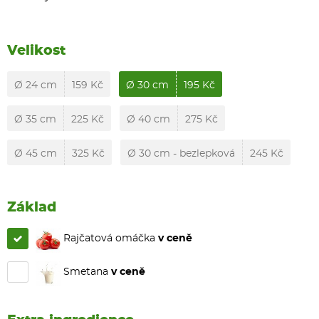
Velikost
Ø 24 cm
159 Kč
Ø 30 cm
195 Kč
Ø 35 cm
225 Kč
Ø 40 cm
275 Kč
Ø 45 cm
325 Kč
Ø 30 cm - bezlepková
245 Kč
Základ
Rajčatová omáčka
v ceně
Smetana
v ceně