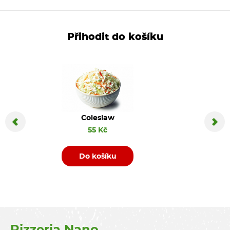
Přihodit do košíku
Coleslaw
Coca C
55 Kč
Do košíku
D
Pizzeria Nano