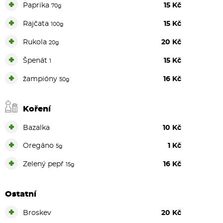
+
Paprika
15 Kč
70g
+
Rajčata
15 Kč
100g
+
Rukola
20 Kč
20g
+
Špenát
15 Kč
1
+
žampióny
16 Kč
50g
Koření
+
Bazalka
10 Kč
+
Oregáno
1 Kč
5g
+
Zelený pepř
16 Kč
15g
Ostatní
+
Broskev
20 Kč