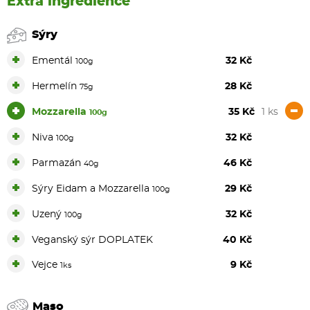
Extra ingredience
Sýry
+
Ementál
32 Kč
100g
+
Hermelín
28 Kč
75g
+
-
Mozzarella
35 Kč
1 ks
100g
+
Niva
32 Kč
100g
+
Parmazán
46 Kč
40g
+
Sýry Eidam a Mozzarella
29 Kč
100g
+
Uzený
32 Kč
100g
+
Veganský sýr DOPLATEK
40 Kč
+
Vejce
9 Kč
1ks
Maso