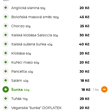
+
Anglická slanina
20 Kč
50g
+
Boloňská masová směs
45 Kč
150g
+
Chorizo
25 Kč
50g
+
Italská klobása Salsiccia
30 Kč
50g
+
Italská sušená šunka
40 Kč
40g
+
Klobása
20 Kč
60g
+
Kuřecí maso
20 Kč
60g
+
Pancetta
30 Kč
40g
+
Salám
18 Kč
40g
+
-
Šunka
18 Kč
1 ks
45g
+
Tuňák
29 Kč
70g
+
Veganská "šunka" DOPLATEK
20 Kč