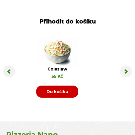
Přihodit do košíku
Coleslaw
Coca C
55 Kč
Do košíku
D
Pizzeria Nano