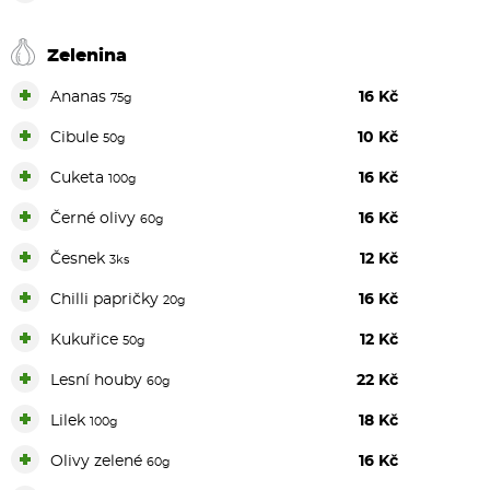
Zelenina
+
Ananas
16 Kč
75g
+
Cibule
10 Kč
50g
+
Cuketa
16 Kč
100g
+
Černé olivy
16 Kč
60g
+
Česnek
12 Kč
3ks
+
Chilli papričky
16 Kč
20g
+
Kukuřice
12 Kč
50g
+
Lesní houby
22 Kč
60g
+
Lilek
18 Kč
100g
+
Olivy zelené
16 Kč
60g