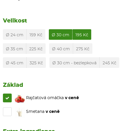
Velikost
Ø 24 cm
159 Kč
Ø 30 cm
195 Kč
Ø 35 cm
225 Kč
Ø 40 cm
275 Kč
Ø 45 cm
325 Kč
Ø 30 cm - bezlepková
245 Kč
Základ
Rajčatová omáčka
v ceně
Smetana
v ceně