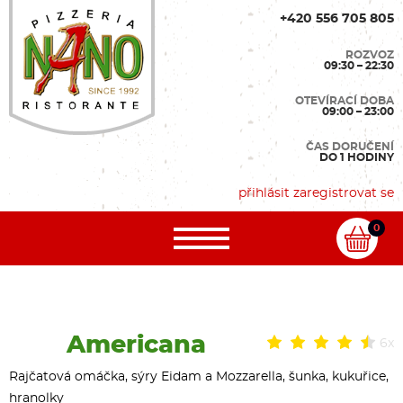
+420 556 705 805
ROZVOZ
09:30 – 22:30
OTEVÍRACÍ DOBA
09:00 – 23:00
ČAS DORUČENÍ
DO 1 HODINY
přihlásit
zaregistrovat se
0
Americana
6x
Rajčatová omáčka, sýry Eidam a Mozzarella, šunka, kukuřice,
hranolky