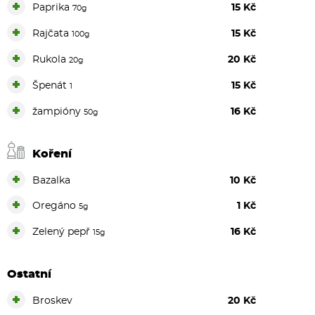
+
Paprika
15 Kč
70g
+
Rajčata
15 Kč
100g
+
Rukola
20 Kč
20g
+
Špenát
15 Kč
1
+
žampióny
16 Kč
50g
Koření
+
Bazalka
10 Kč
+
Oregáno
1 Kč
5g
+
Zelený pepř
16 Kč
15g
Ostatní
+
Broskev
20 Kč