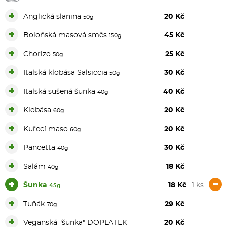
+
Anglická slanina
20 Kč
50g
+
Boloňská masová směs
45 Kč
150g
+
Chorizo
25 Kč
50g
+
Italská klobása Salsiccia
30 Kč
50g
+
Italská sušená šunka
40 Kč
40g
+
Klobása
20 Kč
60g
+
Kuřecí maso
20 Kč
60g
+
Pancetta
30 Kč
40g
+
Salám
18 Kč
40g
+
-
Šunka
18 Kč
1 ks
45g
+
Tuňák
29 Kč
70g
+
Veganská "šunka" DOPLATEK
20 Kč