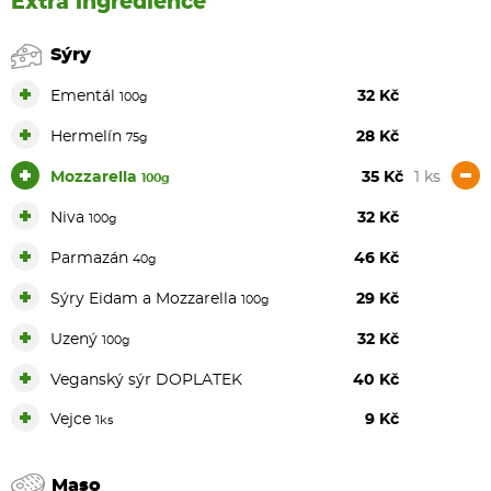
Extra ingredience
Sýry
+
Ementál
32 Kč
100g
+
Hermelín
28 Kč
75g
+
-
Mozzarella
35 Kč
1 ks
100g
+
Niva
32 Kč
100g
+
Parmazán
46 Kč
40g
+
Sýry Eidam a Mozzarella
29 Kč
100g
+
Uzený
32 Kč
100g
+
Veganský sýr DOPLATEK
40 Kč
+
Vejce
9 Kč
1ks
Maso