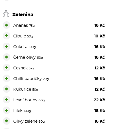
Zelenina
+
Ananas
16 Kč
75g
+
Cibule
10 Kč
50g
+
Cuketa
16 Kč
100g
+
Černé olivy
16 Kč
60g
+
Česnek
12 Kč
3ks
+
Chilli papričky
16 Kč
20g
+
Kukuřice
12 Kč
50g
+
Lesní houby
22 Kč
60g
+
Lilek
18 Kč
100g
+
Olivy zelené
16 Kč
60g