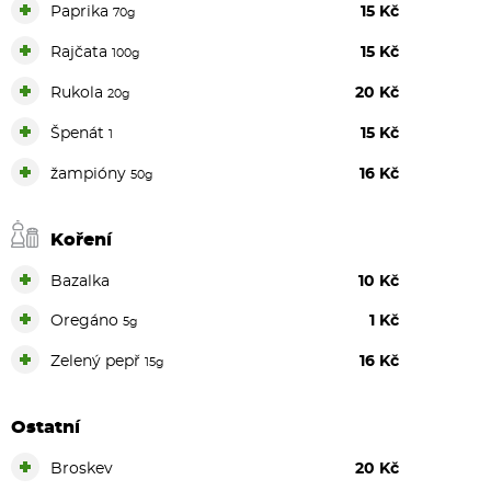
+
Paprika
15 Kč
70g
+
Rajčata
15 Kč
100g
+
Rukola
20 Kč
20g
+
Špenát
15 Kč
1
+
žampióny
16 Kč
50g
Koření
+
Bazalka
10 Kč
+
Oregáno
1 Kč
5g
+
Zelený pepř
16 Kč
15g
Ostatní
+
Broskev
20 Kč