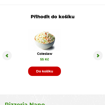
Přihodit do košíku
Coleslaw
Coca C
55 Kč
Do košíku
D
Pizzeria Nano