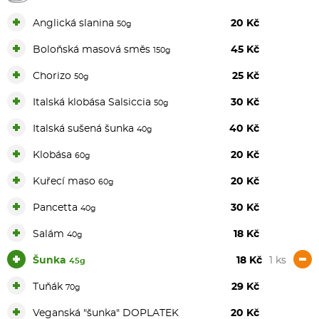
+
Anglická slanina
20 Kč
50g
+
Boloňská masová směs
45 Kč
150g
+
Chorizo
25 Kč
50g
+
Italská klobása Salsiccia
30 Kč
50g
+
Italská sušená šunka
40 Kč
40g
+
Klobása
20 Kč
60g
+
Kuřecí maso
20 Kč
60g
+
Pancetta
30 Kč
40g
+
Salám
18 Kč
40g
+
-
Šunka
18 Kč
1 ks
45g
+
Tuňák
29 Kč
70g
+
Veganská "šunka" DOPLATEK
20 Kč