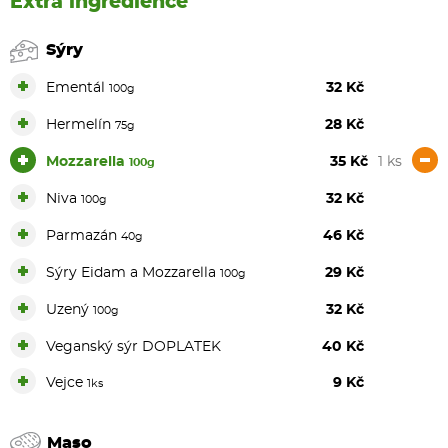
Extra ingredience
Sýry
+
Ementál
32 Kč
100g
+
Hermelín
28 Kč
75g
+
-
Mozzarella
35 Kč
1 ks
100g
+
Niva
32 Kč
100g
+
Parmazán
46 Kč
40g
+
Sýry Eidam a Mozzarella
29 Kč
100g
+
Uzený
32 Kč
100g
+
Veganský sýr DOPLATEK
40 Kč
+
Vejce
9 Kč
1ks
Maso