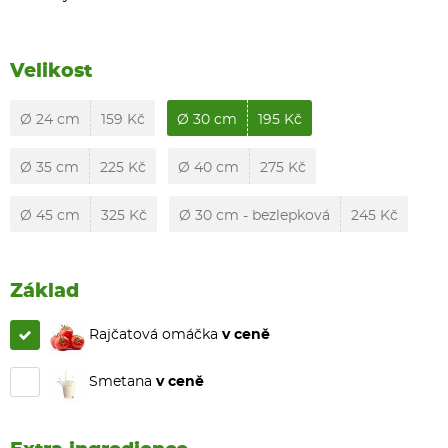
Velikost
Ø 24 cm
159 Kč
Ø 30 cm
195 Kč
Ø 35 cm
225 Kč
Ø 40 cm
275 Kč
Ø 45 cm
325 Kč
Ø 30 cm - bezlepková
245 Kč
Základ
Rajčatová omáčka
v ceně
Smetana
v ceně