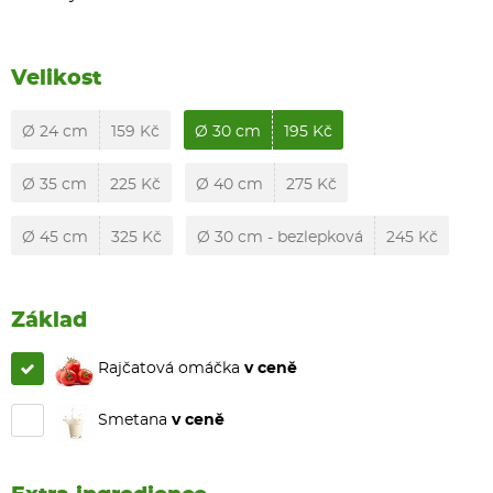
Velikost
Ø 24 cm
159 Kč
Ø 30 cm
195 Kč
Ø 35 cm
225 Kč
Ø 40 cm
275 Kč
Ø 45 cm
325 Kč
Ø 30 cm - bezlepková
245 Kč
Základ
Rajčatová omáčka
v ceně
Smetana
v ceně