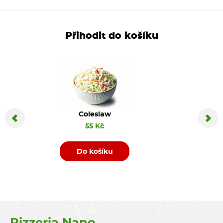
Přihodit do košíku
Coleslaw
Coca C
55 Kč
Do košíku
D
Pizzeria Nano