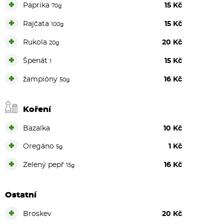
+
Paprika
15 Kč
70g
+
Rajčata
15 Kč
100g
+
Rukola
20 Kč
20g
+
Špenát
15 Kč
1
+
žampióny
16 Kč
50g
Koření
+
Bazalka
10 Kč
+
Oregáno
1 Kč
5g
+
Zelený pepř
16 Kč
15g
Ostatní
+
Broskev
20 Kč