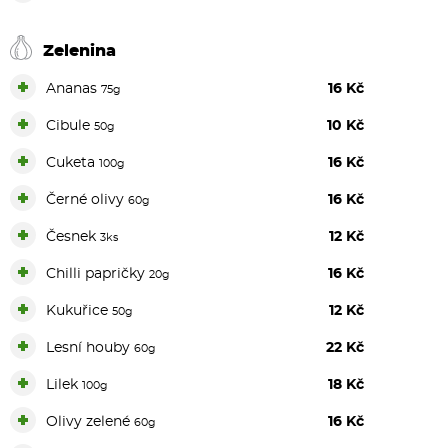
Zelenina
+
Ananas
16 Kč
75g
+
Cibule
10 Kč
50g
+
Cuketa
16 Kč
100g
+
Černé olivy
16 Kč
60g
+
Česnek
12 Kč
3ks
+
Chilli papričky
16 Kč
20g
+
Kukuřice
12 Kč
50g
+
Lesní houby
22 Kč
60g
+
Lilek
18 Kč
100g
+
Olivy zelené
16 Kč
60g