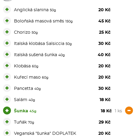
+
Anglická slanina
20 Kč
50g
+
Boloňská masová směs
45 Kč
150g
+
Chorizo
25 Kč
50g
+
Italská klobása Salsiccia
30 Kč
50g
+
Italská sušená šunka
40 Kč
40g
+
Klobása
20 Kč
60g
+
Kuřecí maso
20 Kč
60g
+
Pancetta
30 Kč
40g
+
Salám
18 Kč
40g
+
-
Šunka
18 Kč
1 ks
45g
+
Tuňák
29 Kč
70g
+
Veganská "šunka" DOPLATEK
20 Kč