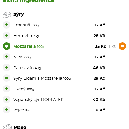
Extra ingredience
Sýry
+
Ementál
32 Kč
100g
+
Hermelín
28 Kč
75g
+
-
Mozzarella
35 Kč
1 ks
100g
+
Niva
32 Kč
100g
+
Parmazán
46 Kč
40g
+
Sýry Eidam a Mozzarella
29 Kč
100g
+
Uzený
32 Kč
100g
+
Veganský sýr DOPLATEK
40 Kč
+
Vejce
9 Kč
1ks
Maso