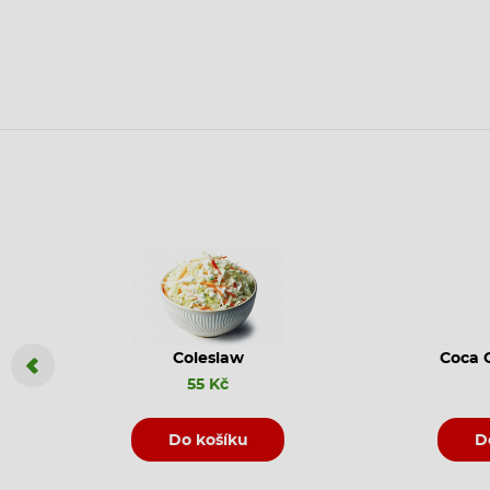
Coleslaw
Coca C
55 Kč
Do košíku
D