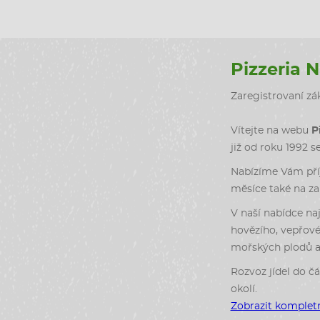
Pizzeria 
Zaregistrovaní zák
Vítejte na webu
P
již od roku 1992 s
Nabízíme Vám příj
měsíce také na zah
V naší nabídce naj
hovězího, vepřové
mořských plodů a 
Rozvoz jídel do čá
okolí.
Zobrazit kompletn