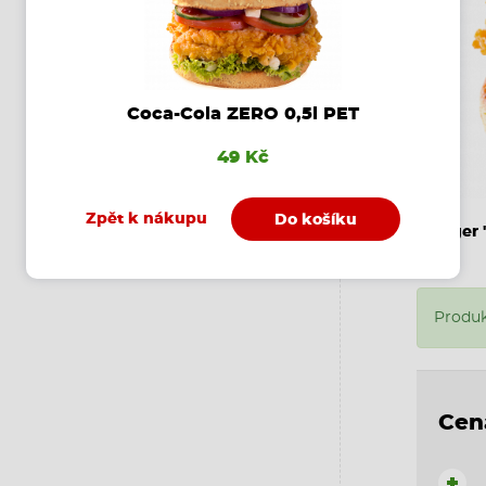
Coca-Cola ZERO 0,5l PET
49 Kč
Zpět k nákupu
Do košíku
-Burger
Produk
Cen
+