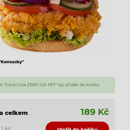
 "Kentucky"
t "Coca-Cola ZERO 0,5l PET" byl přidán do košíku
189 Kč
a celkem
1 ks
Vložit do košíku