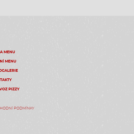
ZA MENU
NÍ MENU
OGALERIE
TAKTY
VOZ PIZZY
HODNÍ PODMÍNKY