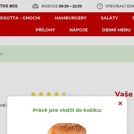
 705 805
ROZVOZ
09:30 – 22:30
OTEVÍRACÍ D
 RISOTTA - GNOCHI
HAMBURGERY
SALÁTY
PŘÍLOHY
NÁPOJE
DENNÍ MENU
ku
Vaše
5x
né kuřecí prso ve speciálním
Právě jste vložili do košíku: