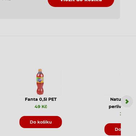
Fanta 0,5l PET
Natura jem
49 Kč
perlivá PET 
35 Kč
Do košíku
Do košík