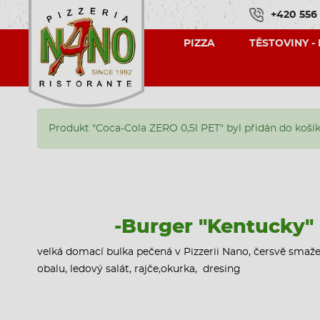
+420 556
PIZZA
TĚSTOVINY -
Produkt "Coca-Cola ZERO 0,5l PET" byl přidán do koší
-Burger "Kentucky"
velká domací bulka pečená v Pizzerii Nano, čersvě smaže
obalu, ledový salát, rajče,okurka, dresing