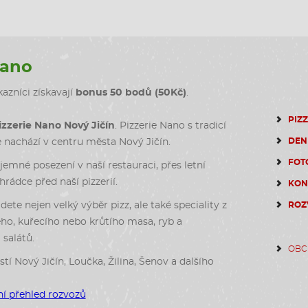
Nano
azníci získavají
bonus 50 bodů (50Kč)
.
PIZ
izzerie Nano Nový Jičín
. Pizzerie Nano s tradicí
DEN
e nachází v centru města Nový Jičín.
FOT
emné posezení v naší restauraci, přes letní
rádce před naší pizzerií.
KON
dete nejen velký výběr pizz, ale také speciality z
ROZ
ho, kuřecího nebo krůtího masa, ryb a
salátů.
OBC
stí Nový Jičín, Loučka, Žilina, Šenov a dalšího
í přehled rozvozů