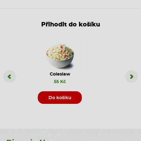
Přihodit do košíku
Coleslaw
Coca C
55 Kč
Do košíku
D