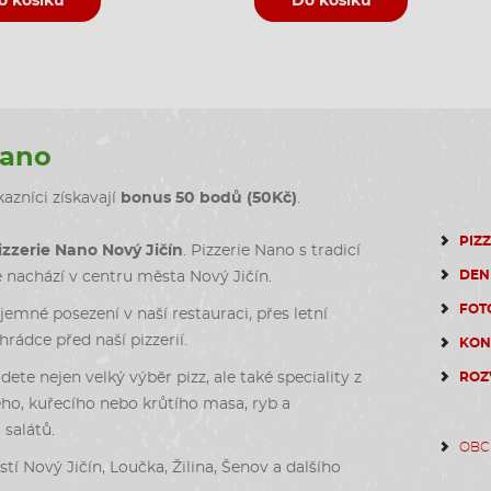
o košíku
Do košíku
Nano
azníci získavají
bonus 50 bodů (50Kč)
.
PIZ
izzerie Nano Nový Jičín
. Pizzerie Nano s tradicí
DEN
e nachází v centru města Nový Jičín.
FOT
emné posezení v naší restauraci, přes letní
rádce před naší pizzerií.
KON
dete nejen velký výběr pizz, ale také speciality z
ROZ
ho, kuřecího nebo krůtího masa, ryb a
salátů.
OBC
stí Nový Jičín, Loučka, Žilina, Šenov a dalšího