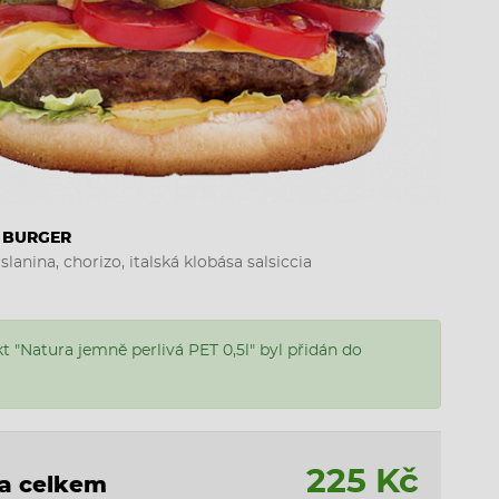
E BURGER
slanina, chorizo, italská klobása salsiccia
t "Natura jemně perlivá PET 0,5l" byl přidán do
225 Kč
a celkem