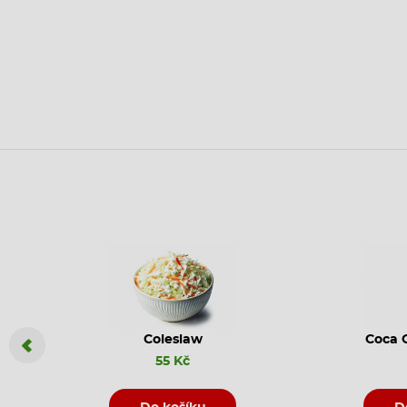
Coleslaw
Coca C
55 Kč