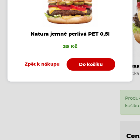
Natura jemně perlivá PET 0,5l
35 Kč
Zpět k nákupu
Do košíku
-CHEES
Anglická 
Produk
košíku
Cen