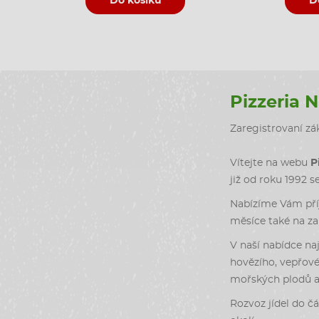
Do košíku
D
Pizzeria 
Zaregistrovaní zák
Vítejte na webu
P
již od roku 1992 s
Nabízíme Vám příj
měsíce také na zah
V naší nabídce naj
hovězího, vepřové
mořských plodů a 
Rozvoz jídel do čá