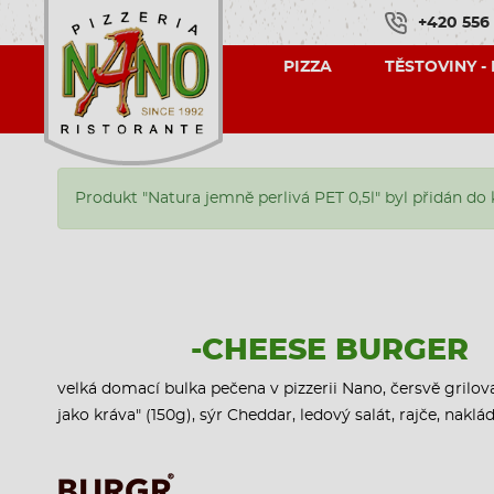
+420 556
PIZZA
TĚSTOVINY -
Produkt "Natura jemně perlivá PET 0,5l" byl přidán do 
-CHEESE BURGER
velká domací bulka pečena v pizzerii Nano, čersvě grilo
jako kráva" (150g), sýr Cheddar, ledový salát, rajče, nakl