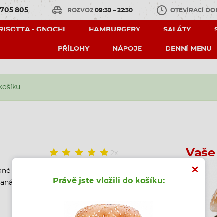
 705 805
ROZVOZ
09:30 – 22:30
OTEVÍRACÍ D
 RISOTTA - GNOCHI
HAMBURGERY
SALÁTY
PŘÍLOHY
NÁPOJE
DENNÍ MENU
košíku
Vaše
2x
vané hovězí maso značky "burger
Právě jste vložili do košíku:
ádaná okurka, risso dresing