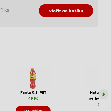
1 ks
Vložit do košíku
Fanta 0,5l PET
Natura jem
49 Kč
perlivá PET 
35 Kč