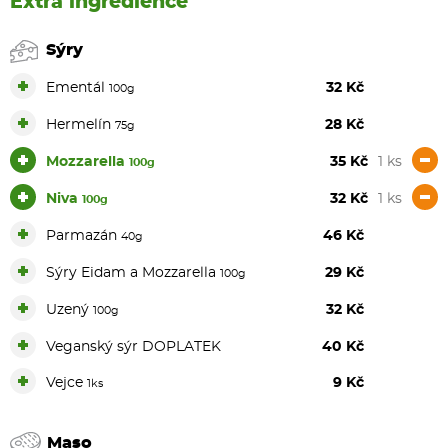
Extra ingredience
Sýry
+
Ementál
32 Kč
100g
+
Hermelín
28 Kč
75g
+
-
Mozzarella
35 Kč
1 ks
100g
+
-
Niva
32 Kč
1 ks
100g
+
Parmazán
46 Kč
40g
+
Sýry Eidam a Mozzarella
29 Kč
100g
+
Uzený
32 Kč
100g
+
Veganský sýr DOPLATEK
40 Kč
+
Vejce
9 Kč
1ks
Maso