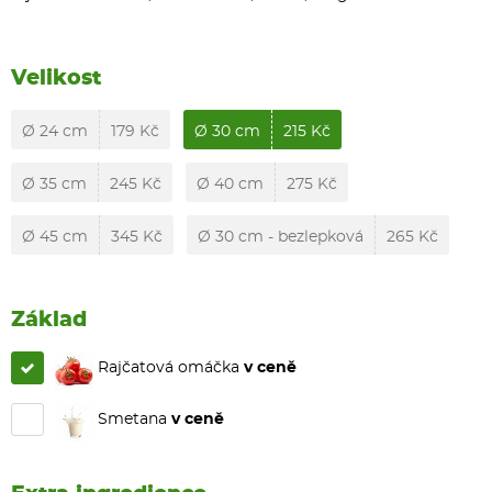
Velikost
Ø 24 cm
179 Kč
Ø 30 cm
215 Kč
Ø 35 cm
245 Kč
Ø 40 cm
275 Kč
Ø 45 cm
345 Kč
Ø 30 cm - bezlepková
265 Kč
Základ
Rajčatová omáčka
v ceně
Smetana
v ceně