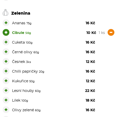
Zelenina
+
Ananas
16 Kč
75g
+
-
Cibule
10 Kč
1 ks
50g
+
Cuketa
16 Kč
100g
+
Černé olivy
16 Kč
60g
+
Česnek
12 Kč
3ks
+
Chilli papričky
16 Kč
20g
+
Kukuřice
12 Kč
50g
+
Lesní houby
22 Kč
60g
+
Lilek
18 Kč
100g
+
Olivy zelené
16 Kč
60g