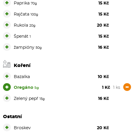
+
Paprika
15 Kč
70g
+
Rajčata
15 Kč
100g
+
Rukola
20 Kč
20g
+
Špenát
15 Kč
1
+
žampióny
16 Kč
50g
Koření
+
Bazalka
10 Kč
+
-
Oregáno
1 Kč
1 ks
5g
+
Zelený pepř
16 Kč
15g
Ostatní
+
Broskev
20 Kč