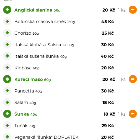
+
-
Anglická slanina
20 Kč
1 ks
50g
+
Boloňská masová směs
45 Kč
150g
+
Chorizo
25 Kč
50g
+
Italská klobása Salsiccia
30 Kč
50g
+
Italská sušená šunka
40 Kč
40g
+
Klobása
20 Kč
60g
+
-
Kuřecí maso
20 Kč
1 ks
60g
+
Pancetta
30 Kč
40g
+
Salám
18 Kč
40g
+
-
Šunka
18 Kč
1 ks
45g
+
Tuňák
29 Kč
70g
+
Veganská "šunka" DOPLATEK
20 Kč