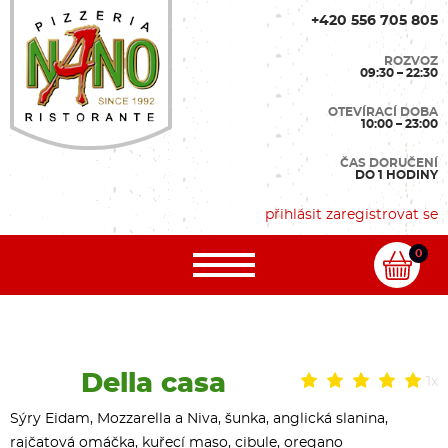
+420 556 705 805
ROZVOZ
09:30 – 22:30
OTEVÍRACÍ DOBA
10:00 – 23:00
ČAS DORUČENÍ
DO 1 HODINY
přihlásit
zaregistrovat se
0
Della casa
1x
Sýry Eidam, Mozzarella a Niva, šunka, anglická slanina,
rajčatová omáčka, kuřecí maso, cibule, oregano