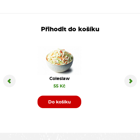
Přihodit do košíku
Coleslaw
Coca C
55 Kč
Do košíku
D