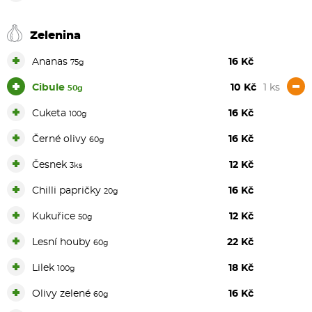
Zelenina
+
Ananas
16 Kč
75g
+
-
Cibule
10 Kč
1 ks
50g
+
Cuketa
16 Kč
100g
+
Černé olivy
16 Kč
60g
+
Česnek
12 Kč
3ks
+
Chilli papričky
16 Kč
20g
+
Kukuřice
12 Kč
50g
+
Lesní houby
22 Kč
60g
+
Lilek
18 Kč
100g
+
Olivy zelené
16 Kč
60g