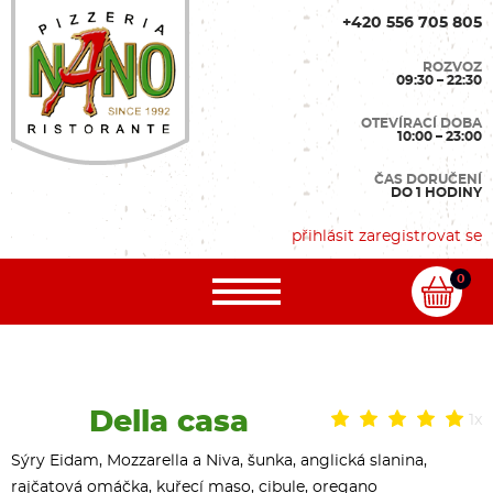
+420 556 705 805
ROZVOZ
09:30 – 22:30
OTEVÍRACÍ DOBA
10:00 – 23:00
ČAS DORUČENÍ
DO 1 HODINY
přihlásit
zaregistrovat se
0
Della casa
1x
Sýry Eidam, Mozzarella a Niva, šunka, anglická slanina,
rajčatová omáčka, kuřecí maso, cibule, oregano