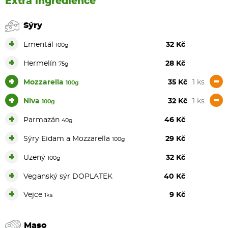
Extra ingredience
Sýry
+
Ementál
32 Kč
100g
+
Hermelín
28 Kč
75g
+
-
Mozzarella
35 Kč
1 ks
100g
+
-
Niva
32 Kč
1 ks
100g
+
Parmazán
46 Kč
40g
+
Sýry Eidam a Mozzarella
29 Kč
100g
+
Uzený
32 Kč
100g
+
Veganský sýr DOPLATEK
40 Kč
+
Vejce
9 Kč
1ks
Maso