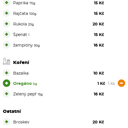
+
Paprika
15 Kč
70g
+
Rajčata
15 Kč
100g
+
Rukola
20 Kč
20g
+
Špenát
15 Kč
1
+
žampióny
16 Kč
50g
Koření
+
Bazalka
10 Kč
+
-
Oregáno
1 Kč
1 ks
5g
+
Zelený pepř
16 Kč
15g
Ostatní
+
Broskev
20 Kč