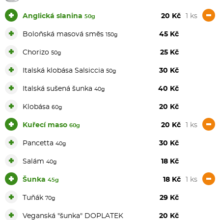
+
-
Anglická slanina
20 Kč
1 ks
50g
+
Boloňská masová směs
45 Kč
150g
+
Chorizo
25 Kč
50g
+
Italská klobása Salsiccia
30 Kč
50g
+
Italská sušená šunka
40 Kč
40g
+
Klobása
20 Kč
60g
+
-
Kuřecí maso
20 Kč
1 ks
60g
+
Pancetta
30 Kč
40g
+
Salám
18 Kč
40g
+
-
Šunka
18 Kč
1 ks
45g
+
Tuňák
29 Kč
70g
+
Veganská "šunka" DOPLATEK
20 Kč