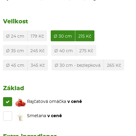
Velikost
Ø 24 cm
179 Kč
Ø 30 cm
215 Kč
Ø 35 cm
245 Kč
Ø 40 cm
275 Kč
Ø 45 cm
345 Kč
Ø 30 cm - bezlepková
265 Kč
Základ
Rajčatová omáčka
v ceně
Smetana
v ceně