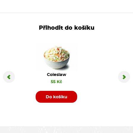
Přihodit do košíku
Coleslaw
Coca C
55 Kč
Do košíku
D