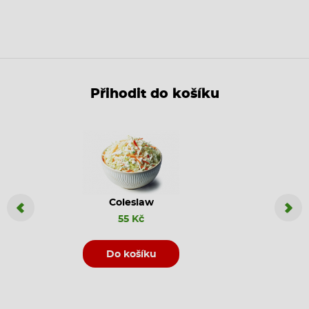
Přihodit do košíku
Coleslaw
Coca C
55 Kč
Do košíku
D