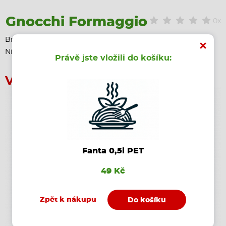
Gnocchi Formaggio
0x
Bramborové noky, smetanová omáčka s Parmazánem,
Nivou a Mozzarellou
Právě jste vložili do košíku:
Vaše objednávka
Fanta 0,5l PET
49 Kč
Zpět k nákupu
Do košíku