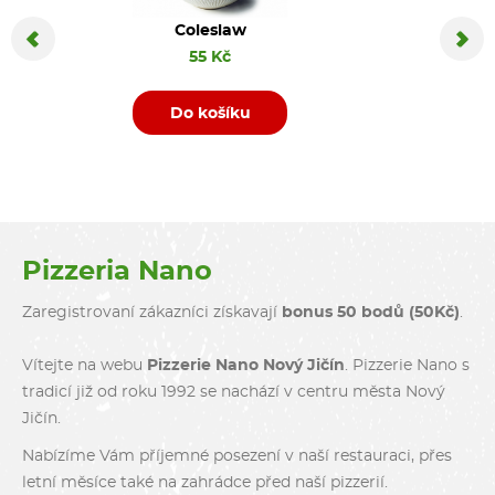
Coleslaw
Coca C
55 Kč
Do košíku
D
Pizzeria Nano
Zaregistrovaní zákazníci získavají
bonus 50 bodů (50Kč)
.
Vítejte na webu
Pizzerie Nano Nový Jičín
. Pizzerie Nano s
tradicí již od roku 1992 se nachází v centru města Nový
Jičín.
Nabízíme Vám příjemné posezení v naší restauraci, přes
letní měsíce také na zahrádce před naší pizzerií.