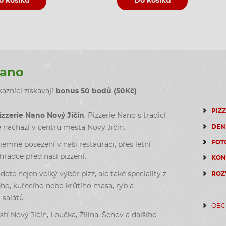
o košíku
Do košíku
Nano
azníci získavají
bonus 50 bodů (50Kč)
.
PIZ
izzerie Nano Nový Jičín
. Pizzerie Nano s tradicí
DEN
e nachází v centru města Nový Jičín.
FOT
emné posezení v naší restauraci, přes letní
rádce před naší pizzerií.
KON
dete nejen velký výběr pizz, ale také speciality z
ROZ
ho, kuřecího nebo krůtího masa, ryb a
salátů.
OBC
stí Nový Jičín, Loučka, Žilina, Šenov a dalšího