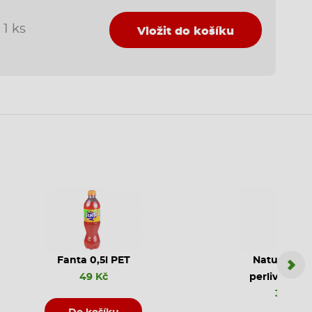
1 ks
Vložit do košíku
Fanta 0,5l PET
Natura jem
49 Kč
perlivá PET 
35 Kč