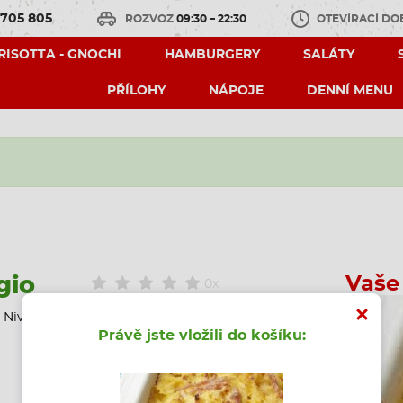
 705 805
ROZVOZ
09:30 – 22:30
OTEVÍRACÍ D
 RISOTTA - GNOCHI
HAMBURGERY
SALÁTY
PŘÍLOHY
NÁPOJE
DENNÍ MENU
gio
Vaše
0x
 Niva, Parmazán, smetana, bazalka
Právě jste vložili do košíku: