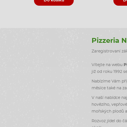
Do košíku
D
Pizzeria 
Zaregistrovaní zák
Vítejte na webu
P
již od roku 1992 s
Nabízíme Vám příj
měsíce také na zah
V naší nabídce naj
hovězího, vepřové
mořských plodů a 
Rozvoz jídel do čá