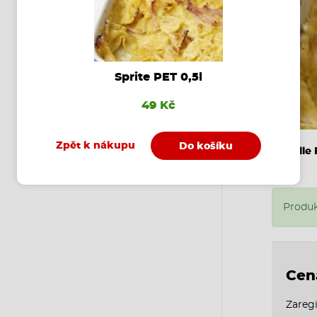
Sprite PET 0,5l
49 Kč
Zpět k nákupu
Do košíku
Farfalle
Produk
Cen
Zaregi