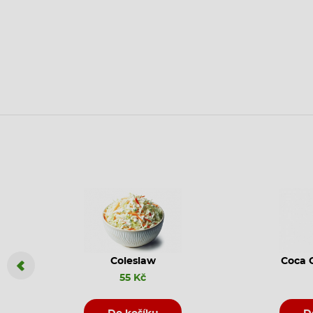
Coleslaw
Coca C
55 Kč