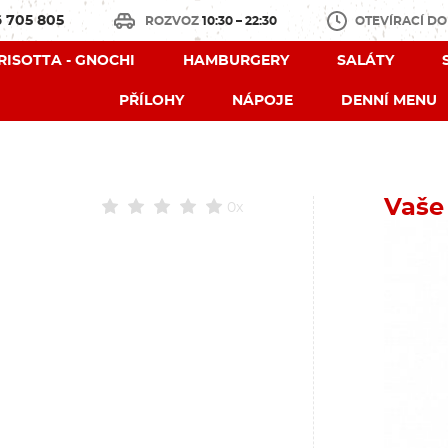
 705 805
ROZVOZ
10:30 – 22:30
OTEVÍRACÍ D
 RISOTTA - GNOCHI
HAMBURGERY
SALÁTY
PŘÍLOHY
NÁPOJE
DENNÍ MENU
Vaše
0x