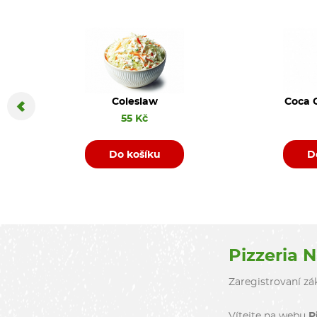
Coleslaw
Coca C
55 Kč
Do košíku
D
Pizzeria 
Zaregistrovaní zák
Vítejte na webu
P