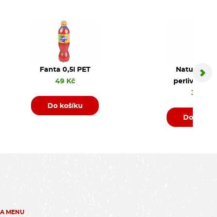
Fanta 0,5l PET
Natura jem
49 Kč
perlivá PET 
35 Kč
Do košíku
Do košík
ZA MENU