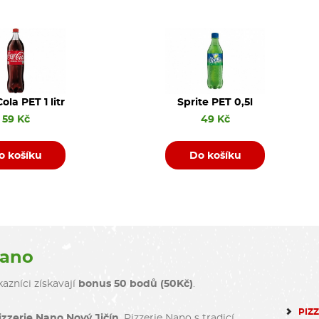
ola PET 1 litr
Sprite PET 0,5l
59 Kč
49 Kč
o košíku
Do košíku
Nano
azníci získavají
bonus 50 bodů (50Kč)
.
PIZ
izzerie Nano Nový Jičín
. Pizzerie Nano s tradicí