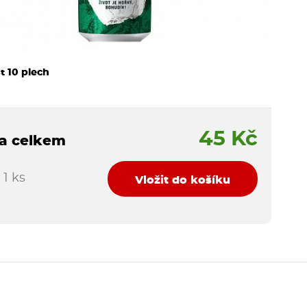
t 10 plech
45 Kč
a celkem
1 ks
Vložit do košíku