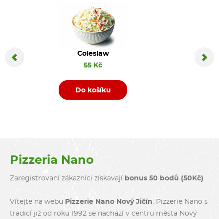
Coleslaw
Coca C
55 Kč
Do košíku
D
Pizzeria Nano
Zaregistrovaní zákazníci získavají
bonus 50 bodů (50Kč)
.
Vítejte na webu
Pizzerie Nano Nový Jičín
. Pizzerie Nano s
tradicí již od roku 1992 se nachází v centru města Nový