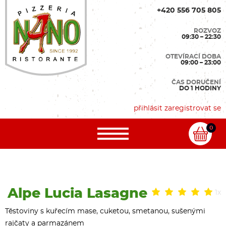
+420 556 705 805
ROZVOZ
09:30 – 22:30
OTEVÍRACÍ DOBA
09:00 – 23:00
ČAS DORUČENÍ
DO 1 HODINY
přihlásit
zaregistrovat se
0
Alpe Lucia Lasagne
1x
Těstoviny s kuřecím mase, cuketou, smetanou, sušenými
rajčaty a parmazánem