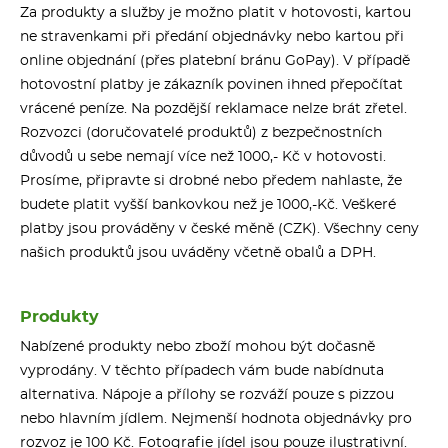
Za produkty a služby je možno platit v hotovosti, kartou
ne stravenkami při předání objednávky nebo kartou při
online objednání (přes platební bránu GoPay). V případě
hotovostní platby je zákazník povinen ihned přepočítat
vrácené peníze. Na pozdější reklamace nelze brát zřetel.
Rozvozci (doručovatelé produktů) z bezpečnostních
důvodů u sebe nemají více než 1000,- Kč v hotovosti.
Prosíme, připravte si drobné nebo předem nahlaste, že
budete platit vyšší bankovkou než je 1000,-Kč. Veškeré
platby jsou prováděny v české měně (CZK). Všechny ceny
našich produktů jsou uváděny včetně obalů a DPH.
Produkty
Nabízené produkty nebo zboží mohou být dočasně
vyprodány. V těchto případech vám bude nabídnuta
alternativa. Nápoje a přílohy se rozváží pouze s pizzou
nebo hlavním jídlem. Nejmenší hodnota objednávky pro
rozvoz je 100 Kč. Fotografie jídel jsou pouze ilustrativní.