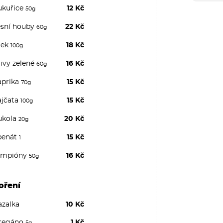
ukuřice
12 Kč
50g
esní houby
22 Kč
60g
lek
18 Kč
100g
ivy zelené
16 Kč
60g
aprika
15 Kč
70g
ajčata
15 Kč
100g
ukola
20 Kč
20g
penát
15 Kč
1
ampióny
16 Kč
50g
oření
azalka
10 Kč
regáno
1 Kč
5g