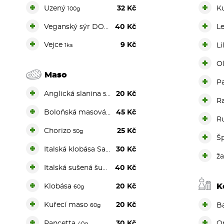
+
+
Uzený
32 Kč
K
100g
+
+
Veganský sýr DOPLATEK
40 Kč
L
+
+
Vejce
9 Kč
Li
1ks
+
Ol
Maso
+
P
+
Anglická slanina
20 Kč
50g
+
R
+
Boloňská masová směs
45 Kč
150g
+
R
+
Chorizo
25 Kč
50g
+
Š
+
Italská klobása Salsiccia
30 Kč
50g
+
ž
+
Italská sušená šunka
40 Kč
40g
+
K
Klobása
20 Kč
60g
+
+
Kuřecí maso
20 Kč
B
60g
+
+
Pancetta
30 Kč
O
40g