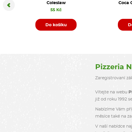
Coleslaw
Coca C
55 Kč
Do košíku
D
Pizzeria 
Zaregistrovaní zák
Vítejte na webu
P
již od roku 1992 s
Nabízíme Vám příj
měsíce také na zah
V naší nabídce naj