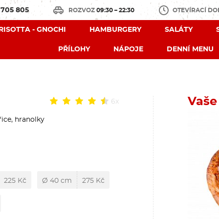
 705 805
ROZVOZ
09:30 – 22:30
OTEVÍRACÍ D
 RISOTTA - GNOCHI
HAMBURGERY
SALÁTY
PŘÍLOHY
NÁPOJE
DENNÍ MENU
Vaše
6x
ice, hranolky
225 Kč
Ø 40 cm
275 Kč