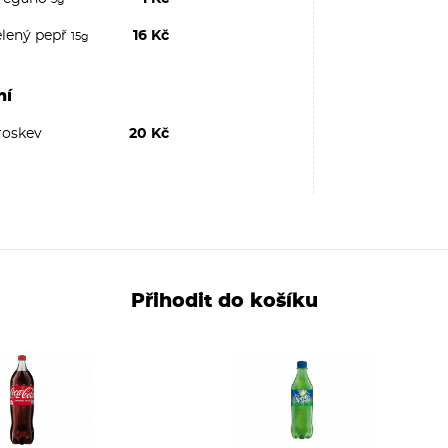
elený pepř
16 Kč
15g
ní
roskev
20 Kč
Přihodit do košíku