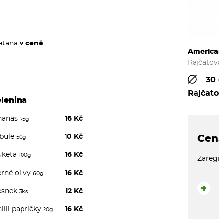
tana
v ceně
America
Rajčatov
30
Rajčat
elenina
nanas
16 Kč
75g
ibule
10 Kč
Cen
50g
uketa
16 Kč
100g
Zaregi
erné olivy
16 Kč
60g
+
esnek
12 Kč
3ks
illi papričky
16 Kč
20g