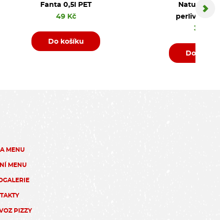
Fanta 0,5l PET
Natura jem
49 Kč
perlivá PET 
35 Kč
Do košíku
Do košík
ZA MENU
NÍ MENU
OGALERIE
TAKTY
VOZ PIZZY