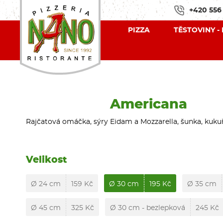
+420 556
PIZZA
TĚSTOVINY -
Americana
Rajčatová omáčka, sýry Eidam a Mozzarella, šunka, kukuř
Velikost
Ø 24 cm
159 Kč
Ø 30 cm
195 Kč
Ø 35 cm
Ø 45 cm
325 Kč
Ø 30 cm - bezlepková
245 Kč