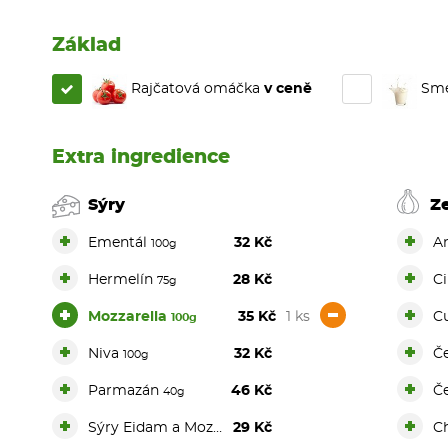
Základ
Rajčatová omáčka
v ceně
Sme
Extra ingredience
Sýry
Z
+
+
Ementál
32 Kč
A
100g
+
+
Hermelín
28 Kč
C
75g
+
-
+
Mozzarella
35 Kč
1 ks
C
100g
+
+
Niva
32 Kč
Č
100g
+
+
Parmazán
46 Kč
Č
40g
+
+
Sýry Eidam a Mozzarella
29 Kč
Ch
100g