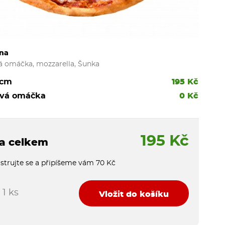
na
á omáčka, mozzarella, Šunka
 cm
195 Kč
ová omáčka
0 Kč
195 Kč
a celkem
strujte se a připíšeme vám 70 Kč
1 ks
Vložit do košíku