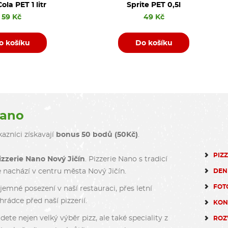
ola PET 1 litr
Sprite PET 0,5l
59 Kč
49 Kč
o košíku
Do košíku
Nano
azníci získavají
bonus 50 bodů (50Kč)
.
PIZ
izzerie Nano Nový Jičín
. Pizzerie Nano s tradicí
DEN
e nachází v centru města Nový Jičín.
FOT
emné posezení v naší restauraci, přes letní
rádce před naší pizzerií.
KON
dete nejen velký výběr pizz, ale také speciality z
ROZ