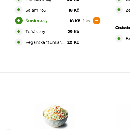
+
+
Salám
18 Kč
Z
40g
+
-
Šunka
18 Kč
1 ks
45g
Ostat
+
Tuňák
29 Kč
70g
+
B
+
Veganská "šunka" DOPLATEK
20 Kč