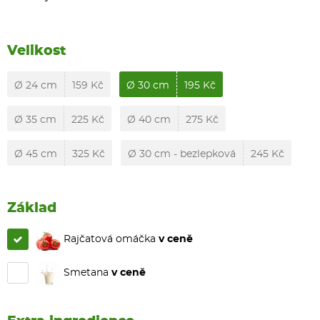
Velikost
Ø 24 cm
159 Kč
Ø 30 cm
195 Kč
Ø 35 cm
225 Kč
Ø 40 cm
275 Kč
Ø 45 cm
325 Kč
Ø 30 cm - bezlepková
245 Kč
Základ
Rajčatová omáčka
v ceně
Smetana
v ceně