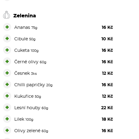
Zelenina
+
Ananas
16 Kč
75g
+
Cibule
10 Kč
50g
+
Cuketa
16 Kč
100g
+
Černé olivy
16 Kč
60g
+
Česnek
12 Kč
3ks
+
Chilli papričky
16 Kč
20g
+
Kukuřice
12 Kč
50g
+
Lesní houby
22 Kč
60g
+
Lilek
18 Kč
100g
+
Olivy zelené
16 Kč
60g