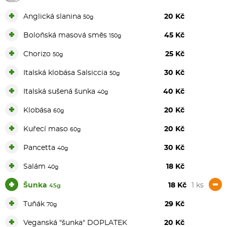
+
Anglická slanina
20 Kč
50g
+
Boloňská masová směs
45 Kč
150g
+
Chorizo
25 Kč
50g
+
Italská klobása Salsiccia
30 Kč
50g
+
Italská sušená šunka
40 Kč
40g
+
Klobása
20 Kč
60g
+
Kuřecí maso
20 Kč
60g
+
Pancetta
30 Kč
40g
+
Salám
18 Kč
40g
+
-
Šunka
18 Kč
1 ks
45g
+
Tuňák
29 Kč
70g
+
Veganská "šunka" DOPLATEK
20 Kč