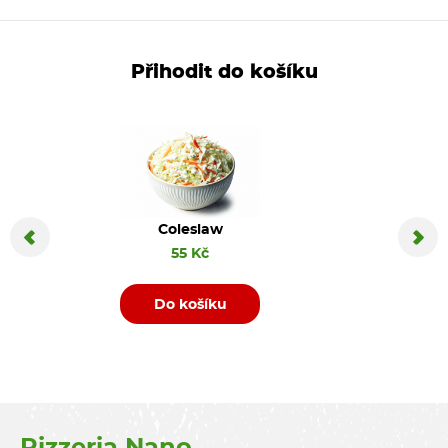
Přihodit do košíku
Coleslaw
Coca C
55 Kč
Do košíku
D
Pizzeria Nano