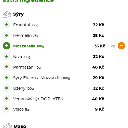
Extra ingredience
Sýry
+
Ementál
32 Kč
100g
+
Hermelín
28 Kč
75g
+
-
Mozzarella
35 Kč
1 ks
100g
+
Niva
32 Kč
100g
+
Parmazán
46 Kč
40g
+
Sýry Eidam a Mozzarella
29 Kč
100g
+
Uzený
32 Kč
100g
+
Veganský sýr DOPLATEK
40 Kč
+
Vejce
9 Kč
1ks
Maso