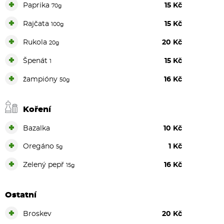
+
Paprika
15 Kč
70g
+
Rajčata
15 Kč
100g
+
Rukola
20 Kč
20g
+
Špenát
15 Kč
1
+
žampióny
16 Kč
50g
Koření
+
Bazalka
10 Kč
+
Oregáno
1 Kč
5g
+
Zelený pepř
16 Kč
15g
Ostatní
+
Broskev
20 Kč