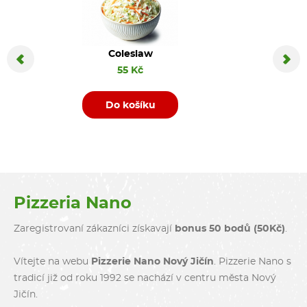
Coleslaw
Coca C
55 Kč
Do košíku
D
Pizzeria Nano
Zaregistrovaní zákazníci získavají
bonus 50 bodů (50Kč)
.
Vítejte na webu
Pizzerie Nano Nový Jičín
. Pizzerie Nano s
tradicí již od roku 1992 se nachází v centru města Nový
Jičín.