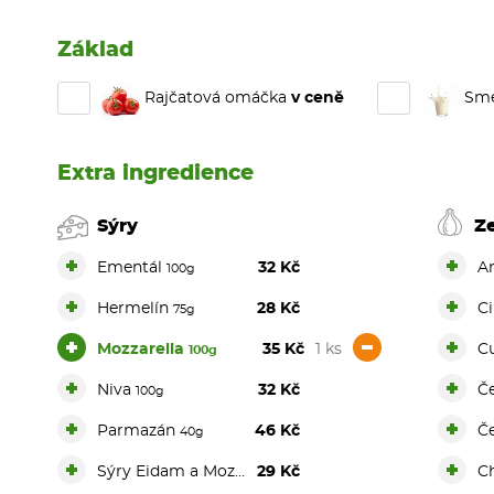
Základ
Rajčatová omáčka
v ceně
Sme
Extra ingredience
Sýry
Z
+
+
Ementál
32 Kč
A
100g
+
+
Hermelín
28 Kč
C
75g
+
-
+
Mozzarella
35 Kč
1 ks
C
100g
+
+
Niva
32 Kč
Č
100g
+
+
Parmazán
46 Kč
Č
40g
+
+
Sýry Eidam a Mozzarella
29 Kč
Ch
100g