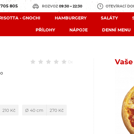
 705 805
ROZVOZ
09:30 – 22:30
OTEVÍRACÍ D
 RISOTTA - GNOCHI
HAMBURGERY
SALÁTY
PŘÍLOHY
NÁPOJE
DENNÍ MENU
Vaše
0x
no
210 Kč
Ø 40 cm
270 Kč