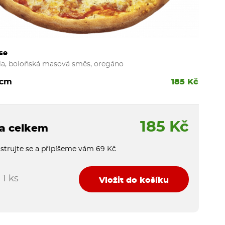
se
la, boloňská masová směs, oregáno
 cm
185 Kč
185 Kč
a celkem
strujte se a připíšeme vám 69 Kč
1 ks
Vložit do košíku