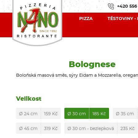
+420 556
PIZZA
TĚSTOVINY -
Bolognese
Boloňská masová směs, sýry Eidam a Mozzarella, orega
Velikost
Ø 24 cm
159 Kč
Ø 30 cm
185 Kč
Ø 35 cm
Ø 45 cm
319 Kč
Ø 30 cm - bezlepková
235 Kč