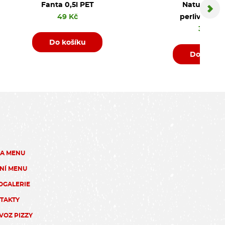
Fanta 0,5l PET
Natura jem
49 Kč
perlivá PET 
35 Kč
Do košíku
Do košík
ZA MENU
NÍ MENU
OGALERIE
TAKTY
VOZ PIZZY