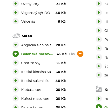
+
+
Uzený
32 Kč
K
100g
+
+
Veganský sýr DOPLATEK
40 Kč
L
+
+
Vejce
9 Kč
Li
1ks
+
Ol
Maso
+
P
+
Anglická slanina
20 Kč
50g
+
R
+
-
Boloňská masová směs
45 Kč
1 ks
150g
+
R
+
Chorizo
25 Kč
50g
+
Š
+
Italská klobása Salsiccia
30 Kč
50g
+
ž
+
Italská sušená šunka
40 Kč
40g
+
K
Klobása
20 Kč
60g
+
+
Kuřecí maso
20 Kč
B
60g
+
+
Pancetta
30 Kč
O
40g