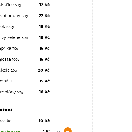
ukuřice
12 Kč
50g
esní houby
22 Kč
60g
lek
18 Kč
100g
ivy zelené
16 Kč
60g
aprika
15 Kč
70g
ajčata
15 Kč
100g
ukola
20 Kč
20g
penát
15 Kč
1
ampióny
16 Kč
50g
oření
azalka
10 Kč
-
regáno
1 Kč
1 ks
5g