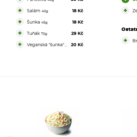
+
+
Salám
18 Kč
Z
40g
+
Šunka
18 Kč
45g
Ostat
+
Tuňák
29 Kč
70g
+
B
+
Veganská "šunka" DOPLATEK
20 Kč