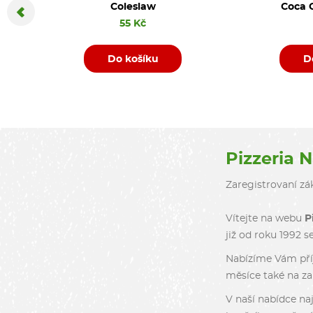
Coleslaw
Coca C
55 Kč
Do košíku
D
Pizzeria 
Zaregistrovaní zák
Vítejte na webu
P
již od roku 1992 s
Nabízíme Vám příj
měsíce také na zah
V naší nabídce naj