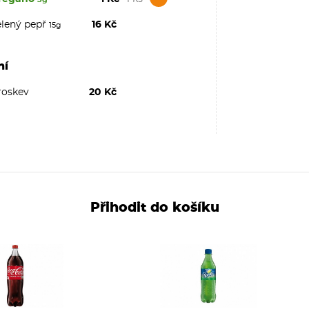
elený pepř
16 Kč
15g
ní
roskev
20 Kč
Přihodit do košíku