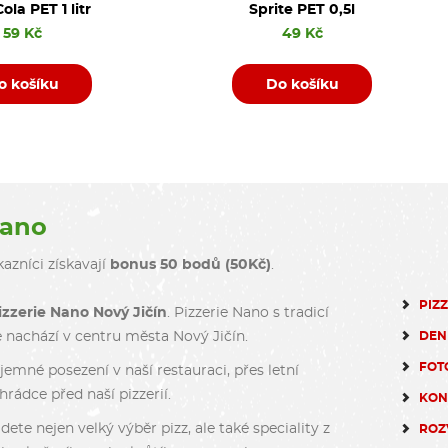
ola PET 1 litr
Sprite PET 0,5l
59 Kč
49 Kč
o košíku
Do košíku
Nano
azníci získavají
bonus 50 bodů (50Kč)
.
PIZ
izzerie Nano Nový Jičín
. Pizzerie Nano s tradicí
DEN
e nachází v centru města Nový Jičín.
FOT
emné posezení v naší restauraci, přes letní
rádce před naší pizzerií.
KON
dete nejen velký výběr pizz, ale také speciality z
ROZ