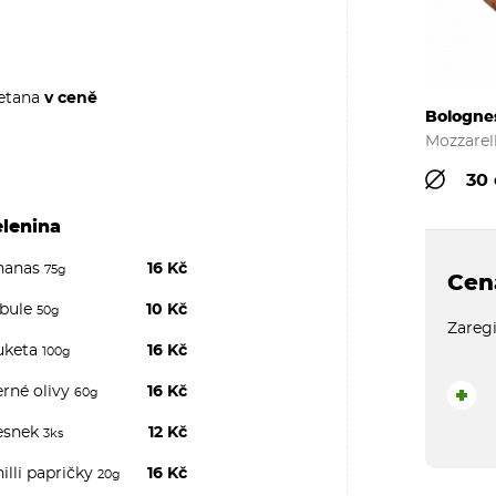
tana
v ceně
Bologne
Mozzarel
30
elenina
nanas
16 Kč
75g
Cen
ibule
10 Kč
50g
Zaregi
uketa
16 Kč
100g
erné olivy
16 Kč
60g
+
esnek
12 Kč
3ks
illi papričky
16 Kč
20g