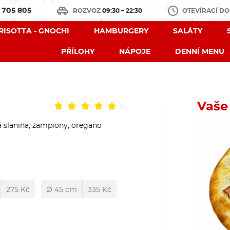
 705 805
ROZVOZ
09:30 – 22:30
OTEVÍRACÍ D
 RISOTTA - GNOCHI
HAMBURGERY
SALÁTY
PŘÍLOHY
NÁPOJE
DENNÍ MENU
Vaše
1x
á slanina, žampiony, oregano
275 Kč
Ø 45 cm
335 Kč