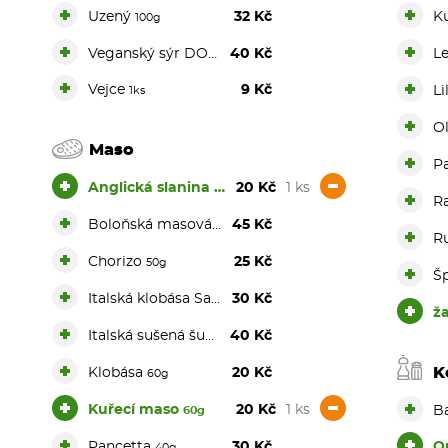
+
+
Uzený
32 Kč
K
100g
+
+
Veganský sýr DOPLATEK
40 Kč
L
+
+
Vejce
9 Kč
Li
1ks
+
Ol
Maso
+
P
+
-
Anglická slanina
20 Kč
1 ks
50g
+
R
+
Boloňská masová směs
45 Kč
150g
+
R
+
Chorizo
25 Kč
50g
+
Š
+
Italská klobása Salsiccia
30 Kč
50g
+
ž
+
Italská sušená šunka
40 Kč
40g
+
K
Klobása
20 Kč
60g
+
-
+
Kuřecí maso
20 Kč
1 ks
B
60g
+
+
Pancetta
30 Kč
O
40g