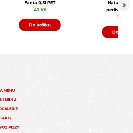
Fanta 0,5l PET
Natura jem
49 Kč
perlivá PET 
35 Kč
Do košíku
Do košík
ZA MENU
NÍ MENU
OGALERIE
TAKTY
VOZ PIZZY