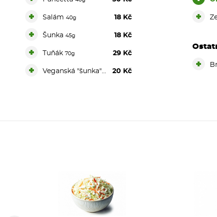
+
+
Salám
18 Kč
Z
40g
+
Šunka
18 Kč
45g
Ostat
+
Tuňák
29 Kč
70g
+
B
+
Veganská "šunka" DOPLATEK
20 Kč