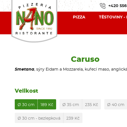
+420 556
PIZZA
TĚSTOVINY -
Caruso
Smetana
, sýry Eidam a Mozzarela, kuřecí maso, anglick
Velikost
Ø 30 cm
189 Kč
Ø 35 cm
235 Kč
Ø 40 cm
Ø 30 cm - bezlepková
239 Kč