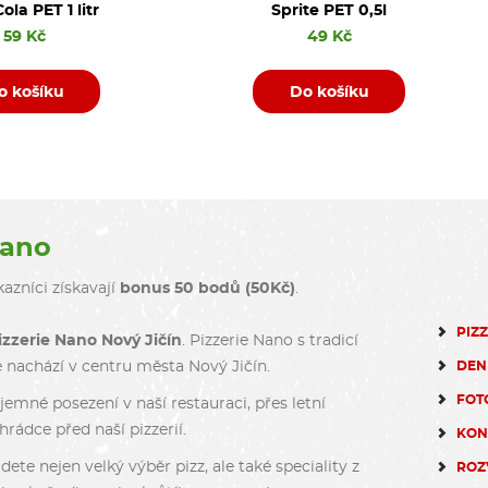
ola PET 1 litr
Sprite PET 0,5l
59 Kč
49 Kč
o košíku
Do košíku
Nano
azníci získavají
bonus 50 bodů (50Kč)
.
PIZ
izzerie Nano Nový Jičín
. Pizzerie Nano s tradicí
DEN
e nachází v centru města Nový Jičín.
FOT
emné posezení v naší restauraci, přes letní
rádce před naší pizzerií.
KON
dete nejen velký výběr pizz, ale také speciality z
ROZ