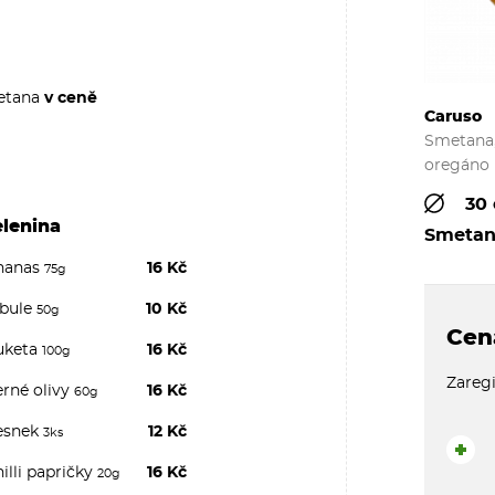
tana
v ceně
Caruso
Smetana,
oregáno
30
elenina
Smeta
nanas
16 Kč
75g
ibule
10 Kč
50g
Cen
uketa
16 Kč
100g
Zaregi
erné olivy
16 Kč
60g
esnek
12 Kč
3ks
+
illi papričky
16 Kč
20g