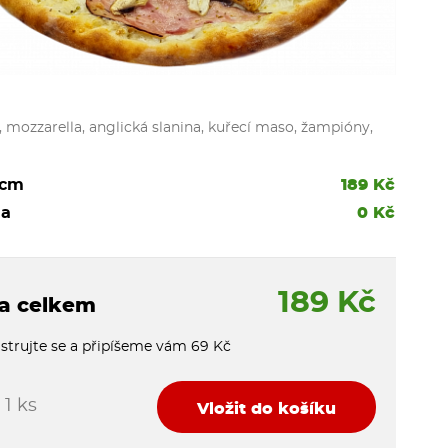
 mozzarella, anglická slanina, kuřecí maso, žampióny,
 cm
189 Kč
na
0 Kč
189 Kč
a celkem
strujte se a připíšeme vám 69 Kč
1 ks
Vložit do košíku