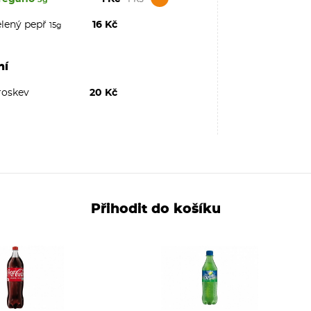
elený pepř
16 Kč
15g
ní
roskev
20 Kč
Přihodit do košíku