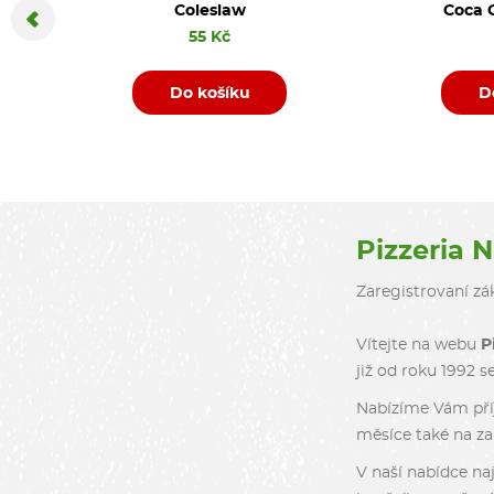
Coleslaw
Coca C
55 Kč
Do košíku
D
Pizzeria 
Zaregistrovaní zák
Vítejte na webu
P
již od roku 1992 s
Nabízíme Vám příj
měsíce také na zah
V naší nabídce naj