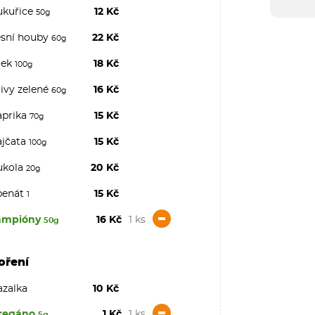
ukuřice
12 Kč
50g
esní houby
22 Kč
60g
lek
18 Kč
100g
ivy zelené
16 Kč
60g
aprika
15 Kč
70g
ajčata
15 Kč
100g
ukola
20 Kč
20g
penát
15 Kč
1
-
ampióny
16 Kč
1 ks
50g
oření
azalka
10 Kč
-
regáno
1 Kč
1 ks
5g