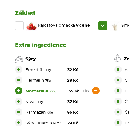
Základ
Rajčatová omáčka
v ceně
Sme
Extra ingredience
Sýry
Z
+
+
Ementál
32 Kč
A
100g
+
+
Hermelín
28 Kč
C
75g
+
-
+
Mozzarella
35 Kč
1 ks
C
100g
+
+
Niva
32 Kč
Č
100g
+
+
Parmazán
46 Kč
Č
40g
+
+
Sýry Eidam a Mozzarella
29 Kč
Ch
100g