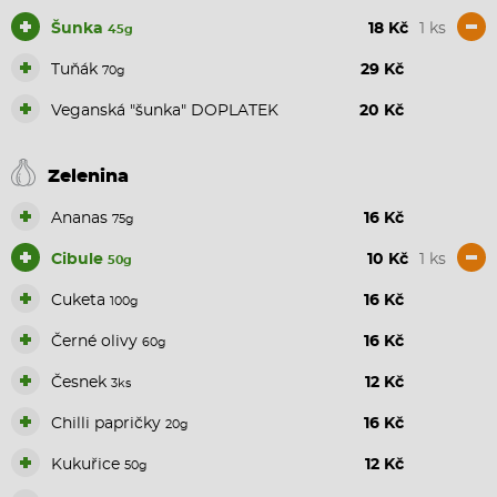
+
-
Šunka
18 Kč
1 ks
45g
+
Tuňák
29 Kč
70g
+
Veganská "šunka" DOPLATEK
20 Kč
Zelenina
+
Ananas
16 Kč
75g
+
-
Cibule
10 Kč
1 ks
50g
+
Cuketa
16 Kč
100g
+
Černé olivy
16 Kč
60g
+
Česnek
12 Kč
3ks
+
Chilli papričky
16 Kč
20g
+
Kukuřice
12 Kč
50g