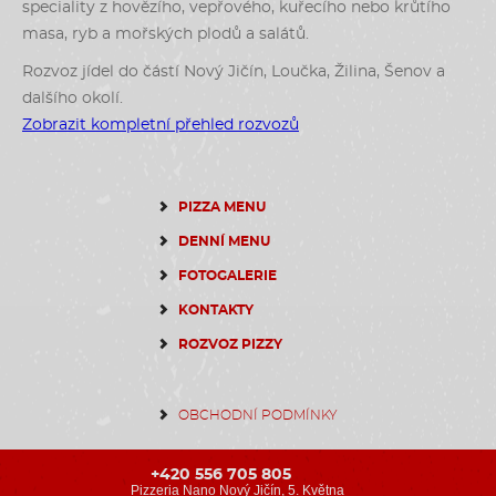
speciality z hovězího, vepřového, kuřecího nebo krůtího
masa, ryb a mořských plodů a salátů.
Rozvoz jídel do částí Nový Jičín, Loučka, Žilina, Šenov a
dalšího okolí.
Zobrazit kompletní přehled rozvozů
PIZZA MENU
DENNÍ MENU
FOTOGALERIE
KONTAKTY
ROZVOZ PIZZY
OBCHODNÍ PODMÍNKY
+420 556 705 805
Pizzeria Nano Nový Jičín, 5. Května