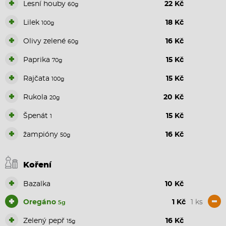
+
Lesní houby
22 Kč
60g
+
Lilek
18 Kč
100g
+
Olivy zelené
16 Kč
60g
+
Paprika
15 Kč
70g
+
Rajčata
15 Kč
100g
+
Rukola
20 Kč
20g
+
Špenát
15 Kč
1
+
žampióny
16 Kč
50g
Koření
+
Bazalka
10 Kč
+
-
Oregáno
1 Kč
1 ks
5g
+
Zelený pepř
16 Kč
15g