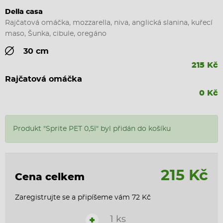
Della casa
Rajčatová omáčka, mozzarella, niva, anglická slanina, kuřecí
maso, Šunka, cibule, oregáno
30 cm
215 Kč
Rajčatová omáčka
0 Kč
Produkt "Sprite PET 0,5l" byl přidán do košíku
215 Kč
Cena celkem
Zaregistrujte se a připíšeme vám 72 Kč
1 ks
+