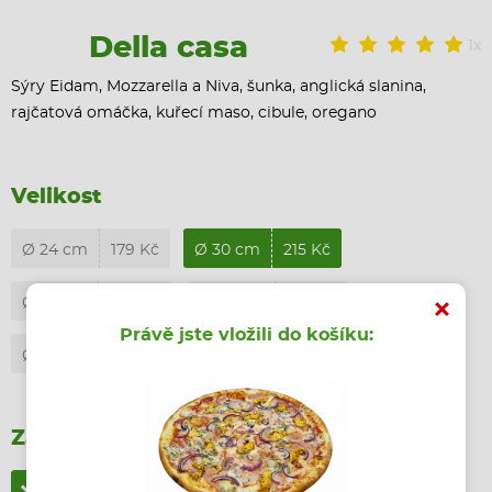
Della casa
1x
Sýry Eidam, Mozzarella a Niva, šunka, anglická slanina,
rajčatová omáčka, kuřecí maso, cibule, oregano
Velikost
Ø 24 cm
179 Kč
Ø 30 cm
215 Kč
Ø 35 cm
245 Kč
Ø 40 cm
275 Kč
Právě jste vložili do košíku:
Ø 45 cm
345 Kč
Ø 30 cm - bezlepková
265 Kč
Základ
Rajčatová omáčka
v ceně