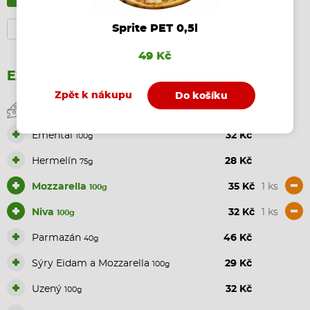
Sprite PET 0,5l
Smetana
v ceně
49 Kč
Extra ingredience
Zpět k nákupu
Do košíku
Sýry
+
Ementál
32 Kč
100g
+
Hermelín
28 Kč
75g
+
-
Mozzarella
35 Kč
1 ks
100g
+
-
Niva
32 Kč
1 ks
100g
+
Parmazán
46 Kč
40g
+
Sýry Eidam a Mozzarella
29 Kč
100g
+
Uzený
32 Kč
100g