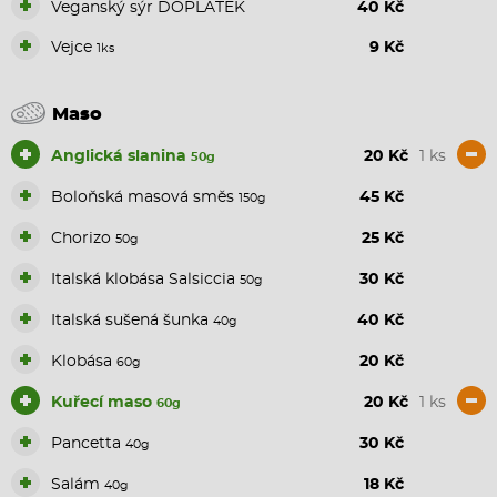
+
Veganský sýr DOPLATEK
40 Kč
+
Vejce
9 Kč
1ks
Maso
+
-
Anglická slanina
20 Kč
1 ks
50g
+
Boloňská masová směs
45 Kč
150g
+
Chorizo
25 Kč
50g
+
Italská klobása Salsiccia
30 Kč
50g
+
Italská sušená šunka
40 Kč
40g
+
Klobása
20 Kč
60g
+
-
Kuřecí maso
20 Kč
1 ks
60g
+
Pancetta
30 Kč
40g
+
Salám
18 Kč
40g