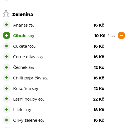
Zelenina
+
Ananas
16 Kč
75g
+
-
Cibule
10 Kč
1 ks
50g
+
Cuketa
16 Kč
100g
+
Černé olivy
16 Kč
60g
+
Česnek
12 Kč
3ks
+
Chilli papričky
16 Kč
20g
+
Kukuřice
12 Kč
50g
+
Lesní houby
22 Kč
60g
+
Lilek
18 Kč
100g
+
Olivy zelené
16 Kč
60g