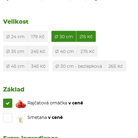
Velikost
Ø 24 cm
179 Kč
Ø 30 cm
215 Kč
Ø 35 cm
245 Kč
Ø 40 cm
275 Kč
Ø 45 cm
345 Kč
Ø 30 cm - bezlepková
265 Kč
Základ
Rajčatová omáčka
v ceně
Smetana
v ceně