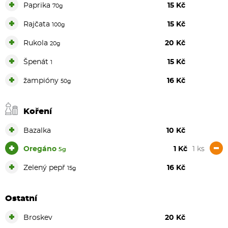
+
Paprika
15 Kč
70g
+
Rajčata
15 Kč
100g
+
Rukola
20 Kč
20g
+
Špenát
15 Kč
1
+
žampióny
16 Kč
50g
Koření
+
Bazalka
10 Kč
+
-
Oregáno
1 Kč
1 ks
5g
+
Zelený pepř
16 Kč
15g
Ostatní
+
Broskev
20 Kč