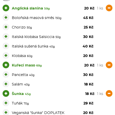
+
-
Anglická slanina
20 Kč
1 ks
50g
+
Boloňská masová směs
45 Kč
150g
+
Chorizo
25 Kč
50g
+
Italská klobása Salsiccia
30 Kč
50g
+
Italská sušená šunka
40 Kč
40g
+
Klobása
20 Kč
60g
+
-
Kuřecí maso
20 Kč
1 ks
60g
+
Pancetta
30 Kč
40g
+
Salám
18 Kč
40g
+
-
Šunka
18 Kč
1 ks
45g
+
Tuňák
29 Kč
70g
+
Veganská "šunka" DOPLATEK
20 Kč