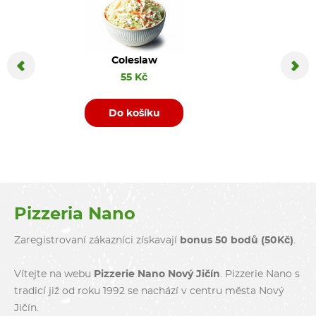
Coleslaw
Coca C
55 Kč
Do košíku
D
Pizzeria Nano
Zaregistrovaní zákazníci získavají
bonus 50 bodů (50Kč)
.
Vítejte na webu
Pizzerie Nano Nový Jičín
. Pizzerie Nano s
tradicí již od roku 1992 se nachází v centru města Nový
Jičín.