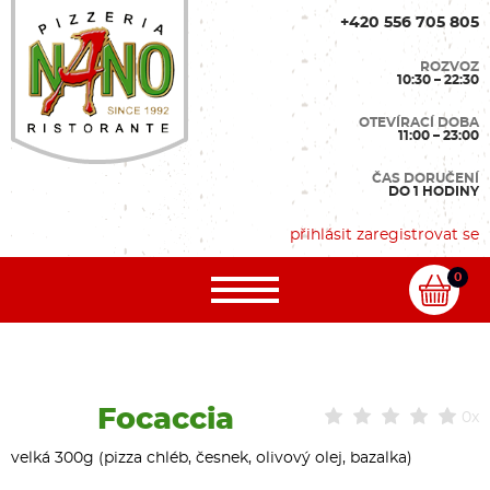
+420 556 705 805
ROZVOZ
10:30 – 22:30
OTEVÍRACÍ DOBA
11:00 – 23:00
ČAS DORUČENÍ
DO 1 HODINY
přihlásit
zaregistrovat se
0
Focaccia
0x
velká 300g (pizza chléb, česnek, olivový olej, bazalka)