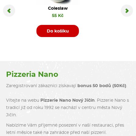
Coleslaw
Coca C
55 Kč
Do košíku
D
Pizzeria Nano
Zaregistrovaní zákazníci získavají
bonus 50 bodů (50Kč)
.
Vítejte na webu
Pizzerie Nano Nový Jičín
. Pizzerie Nano s
tradicí již od roku 1992 se nachází v centru města Nový
Jičín.
Nabízíme Vám příjemné posezení v naší restauraci, přes
letní měsíce také na zahrádce před naší pizzerií.