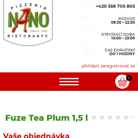
+420 556 705 805
ROZVOZ
09:30 – 22:30
OTEVÍRACÍ DOBA
10:00 – 23:00
ČAS DORUČENÍ
DO 1 HODINY
přihlásit
zaregistrovat se
0
Fuze Tea Plum 1,5 l
0x
Vaše objednávka