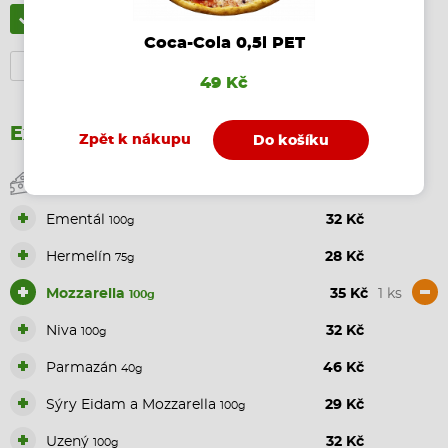
Rajčatová omáčka
v ceně
Coca-Cola 0,5l PET
Smetana
v ceně
49 Kč
Extra ingredience
Zpět k nákupu
Do košíku
Sýry
+
Ementál
32 Kč
100g
+
Hermelín
28 Kč
75g
+
-
Mozzarella
35 Kč
1 ks
100g
+
Niva
32 Kč
100g
+
Parmazán
46 Kč
40g
+
Sýry Eidam a Mozzarella
29 Kč
100g
+
Uzený
32 Kč
100g