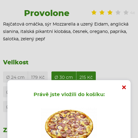
Provolone
4x
Rajčatová omáčka, sýr Mozzarella a uzený Eidam, anglická
slanina, italská pikantní klobása, česnek, oregano, paprika,
šalotka, zelený pepř
Velikost
Ø 24 cm
179 Kč
Ø 30 cm
215 Kč
Ø 35 cm
239 Kč
Ø 40 cm
290 Kč
Právě jste vložili do košíku:
Ø 45 cm
350 Kč
Ø 30 cm - bezlepková
265 Kč
Základ