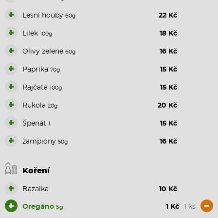
+
Lesní houby
22 Kč
60g
+
Lilek
18 Kč
100g
+
Olivy zelené
16 Kč
60g
+
Paprika
15 Kč
70g
+
Rajčata
15 Kč
100g
+
Rukola
20 Kč
20g
+
Špenát
15 Kč
1
+
žampióny
16 Kč
50g
Koření
+
Bazalka
10 Kč
+
-
Oregáno
1 Kč
1 ks
5g