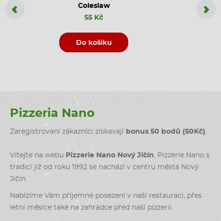
Coleslaw
Coca C
55 Kč
Do košíku
D
Pizzeria Nano
Zaregistrovaní zákazníci získavají
bonus 50 bodů (50Kč)
.
Vítejte na webu
Pizzerie Nano Nový Jičín
. Pizzerie Nano s
tradicí již od roku 1992 se nachází v centru města Nový
Jičín.
Nabízíme Vám příjemné posezení v naší restauraci, přes
letní měsíce také na zahrádce před naší pizzerií.