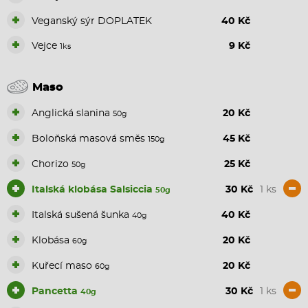
+
Veganský sýr DOPLATEK
40 Kč
+
Vejce
9 Kč
1ks
Maso
+
Anglická slanina
20 Kč
50g
+
Boloňská masová směs
45 Kč
150g
+
Chorizo
25 Kč
50g
+
-
Italská klobása Salsiccia
30 Kč
1 ks
50g
+
Italská sušená šunka
40 Kč
40g
+
Klobása
20 Kč
60g
+
Kuřecí maso
20 Kč
60g
+
-
Pancetta
30 Kč
1 ks
40g