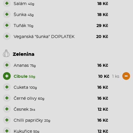
+
Salám
18 Kč
40g
+
Šunka
18 Kč
45g
+
Tuňák
29 Kč
70g
+
Veganská "šunka" DOPLATEK
20 Kč
Zelenina
+
Ananas
16 Kč
75g
+
-
Cibule
10 Kč
1 ks
50g
+
Cuketa
16 Kč
100g
+
Černé olivy
16 Kč
60g
+
Česnek
12 Kč
3ks
+
Chilli papričky
16 Kč
20g
+
Kukuřice
12 Kč
50g