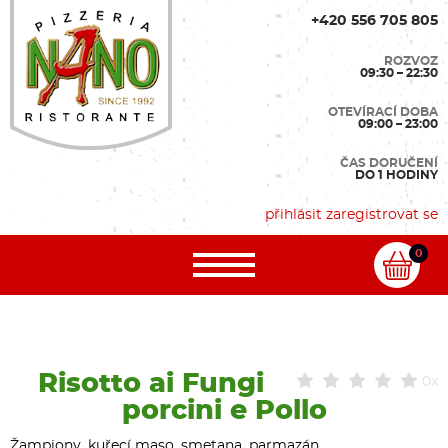
+420 556 705 805
ROZVOZ
09:30 – 22:30
OTEVÍRACÍ DOBA
09:00 – 23:00
ČAS DORUČENÍ
DO 1 HODINY
přihlásit
zaregistrovat se
0
Risotto ai Fungi
0x
porcini e Pollo
Žampiony, kuřecí maso, smetana, parmazán