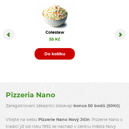
Coleslaw
Coca C
55 Kč
Do košíku
D
Pizzeria Nano
Zaregistrovaní zákazníci získavají
bonus 50 bodů (50Kč)
.
Vítejte na webu
Pizzerie Nano Nový Jičín
. Pizzerie Nano s
tradicí již od roku 1992 se nachází v centru města Nový