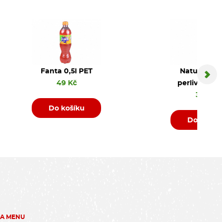
Fanta 0,5l PET
Natura jem
49 Kč
perlivá PET 
35 Kč
Do košíku
Do košík
ZA MENU