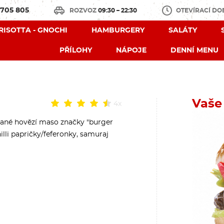
 705 805
ROZVOZ
09:30 – 22:30
OTEVÍRACÍ D
 RISOTTA - GNOCHI
HAMBURGERY
SALÁTY
PŘÍLOHY
NÁPOJE
DENNÍ MENU
Vaše
4x
ované hovězí maso značky "burger
illi papričky/feferonky, samuraj