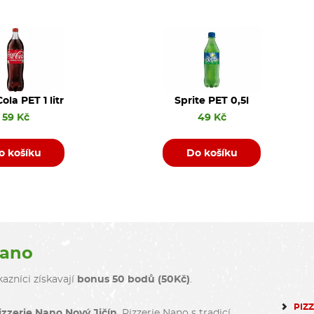
ola PET 1 litr
Sprite PET 0,5l
59 Kč
49 Kč
o košíku
Do košíku
Nano
azníci získavají
bonus 50 bodů (50Kč)
.
PIZ
izzerie Nano Nový Jičín
. Pizzerie Nano s tradicí