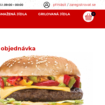
přihlásit
/
zaregistrovat se
OBA
09:00 – 00:00
SMAŽENÁ JÍDLA
GRILOVANÁ JÍDLA
0
 objednávka