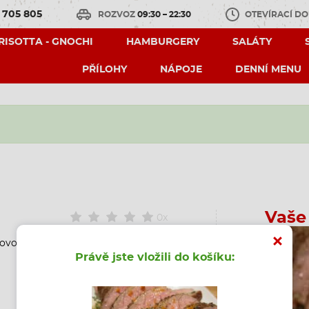
 705 805
ROZVOZ
09:30 – 22:30
OTEVÍRACÍ D
 RISOTTA - GNOCHI
HAMBURGERY
SALÁTY
PŘÍLOHY
NÁPOJE
DENNÍ MENU
Vaše
0x
přovou omáčkou
Právě jste vložili do košíku: