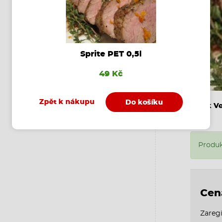
Sprite PET 0,5l
49 Kč
Zpět k nákupu
Do košíku
Steak V
Produk
Cen
Zaregi