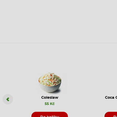
Coleslaw
Coca C
55 Kč