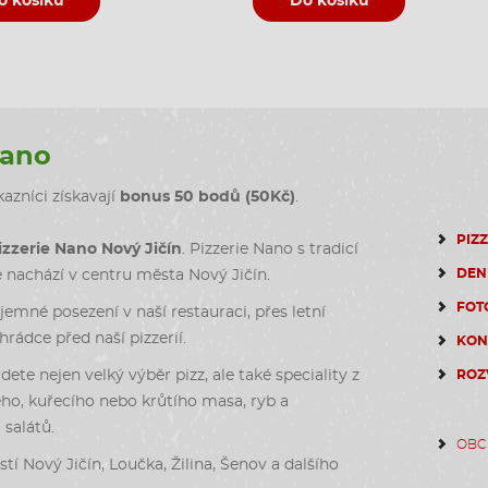
o košíku
Do košíku
Nano
azníci získavají
bonus 50 bodů (50Kč)
.
PIZ
izzerie Nano Nový Jičín
. Pizzerie Nano s tradicí
DEN
e nachází v centru města Nový Jičín.
FOT
emné posezení v naší restauraci, přes letní
rádce před naší pizzerií.
KON
dete nejen velký výběr pizz, ale také speciality z
ROZ
ho, kuřecího nebo krůtího masa, ryb a
salátů.
OBC
stí Nový Jičín, Loučka, Žilina, Šenov a dalšího