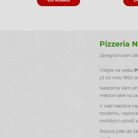
Do košíku
D
Pizzeria 
Zaregistrovaní zák
Vítejte na webu
P
již od roku 1992 s
Nabízíme Vám příj
měsíce také na zah
V naší nabídce naj
hovězího, vepřové
mořských plodů a 
Rozvoz jídel do čá