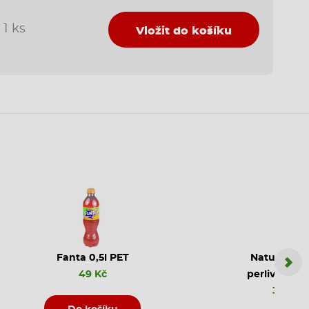
1 ks
Vložit do košíku
Fanta 0,5l PET
Natura jem
49 Kč
perlivá PET 
35 Kč