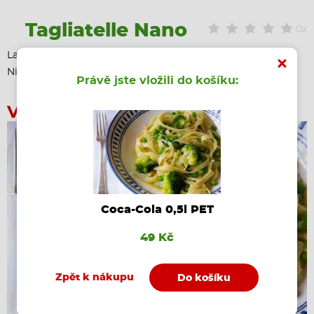
Tagliatelle Nano
0x
Lahodná kombinace těstovin, brokolice a omáčky ze sýrů
Niva a Mascarpone
Právě jste vložili do košíku:
Vaše objednávka
Coca-Cola 0,5l PET
49 Kč
Zpět k nákupu
Do košíku