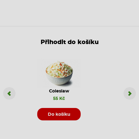
Přihodit do košíku
Coleslaw
Coca C
55 Kč
Do košíku
D