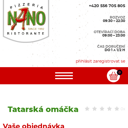
+420 556 705 805
ROZVOZ
09:30 – 22:30
OTEVÍRACÍ DOBA
09:00 – 23:00
ČAS DORUČENÍ
DO 1
1/2 H
A
přihlásit
zaregistrovat se
0
Tatarská omáčka
0x
Vaše objednávka