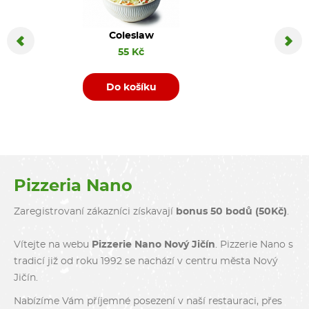
Coleslaw
Coca C
55 Kč
Do košíku
D
Pizzeria Nano
Zaregistrovaní zákazníci získavají
bonus 50 bodů (50Kč)
.
Vítejte na webu
Pizzerie Nano Nový Jičín
. Pizzerie Nano s
tradicí již od roku 1992 se nachází v centru města Nový
Jičín.
Nabízíme Vám příjemné posezení v naší restauraci, přes