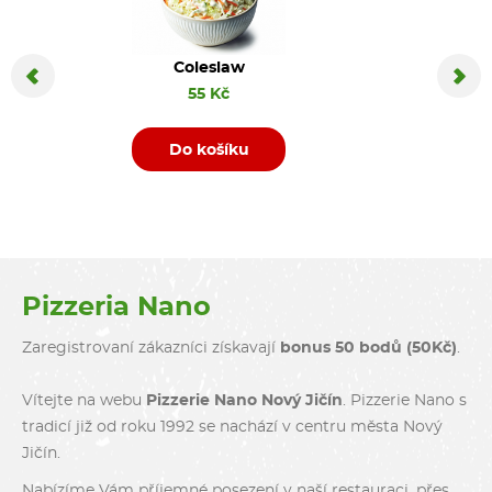
Coleslaw
Coca C
55 Kč
Do košíku
D
Pizzeria Nano
Zaregistrovaní zákazníci získavají
bonus 50 bodů (50Kč)
.
Vítejte na webu
Pizzerie Nano Nový Jičín
. Pizzerie Nano s
tradicí již od roku 1992 se nachází v centru města Nový
Jičín.
Nabízíme Vám příjemné posezení v naší restauraci, přes