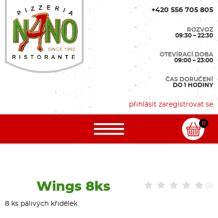
+420 556 705 805
ROZVOZ
09:30 – 22:30
OTEVÍRACÍ DOBA
09:00 – 23:00
ČAS DORUČENÍ
DO 1 HODINY
přihlásit
zaregistrovat se
0
Wings 8ks
0x
8 ks pálivých křidélek