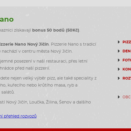
Nano
azníci získavají
bonus 50 bodů (50Kč)
.
PIZ
izzerie Nano Nový Jičín
. Pizzerie Nano s tradicí
DEN
e nachází v centru města Nový Jičín.
FOT
emné posezení v naší restauraci, přes letní
rádce před naší pizzerií.
KON
dete nejen velký výběr pizz, ale také speciality z
ROZ
ho, kuřecího nebo krůtího masa, ryb a
salátů.
OBC
stí Nový Jičín, Loučka, Žilina, Šenov a dalšího
í přehled rozvozů