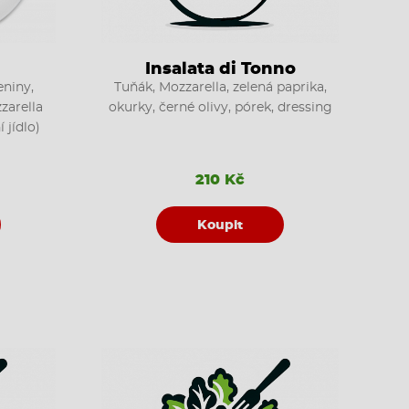
Insalata di Tonno
eniny,
Tuňák, Mozzarella, zelená paprika,
zarella
okurky, černé olivy, pórek, dressing
 jídlo)
210 Kč
Koupit