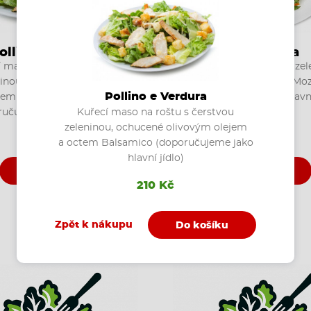
ollino e Verdura
Mozzarella
 maso na roštu s čerstvou
Pestrý salát z čerstvé zel
ninou, ochucené olivovým
kukuřice a plátku sýru Moz
Pollino e Verdura
jem a octem Balsamico
(doporučujeme jako hlavní
Kuřecí maso na roštu s čerstvou
učujeme jako hlavní jídlo)
zeleninou, ochucené olivovým olejem
210 Kč
210 Kč
a octem Balsamico (doporučujeme jako
hlavní jídlo)
Koupit
Koupit
210 Kč
Zpět k nákupu
Do košíku