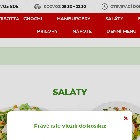
 705 805
ROZVOZ
09:30 – 22:30
OTEVÍRACÍ D
 RISOTTA - GNOCHI
HAMBURGERY
SALÁTY
PŘÍLOHY
NÁPOJE
DENNÍ MENU
SALÁTY
Právě jste vložili do košíku: