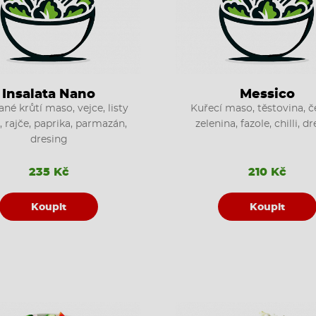
Insalata Nano
Messico
ané krůtí maso, vejce, listy
Kuřecí maso, těstovina, č
, rajče, paprika, parmazán,
zelenina, fazole, chilli, d
dresing
235 Kč
210 Kč
Koupit
Koupit