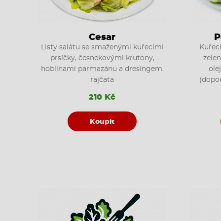
Cesar
P
Listy salátu se smaženými kuřecími
Kuřecí
prsíčky, česnekovými krutony,
zele
hoblinami parmazánu a dresingem,
ole
rajčata
(dopor
210 Kč
Koupit