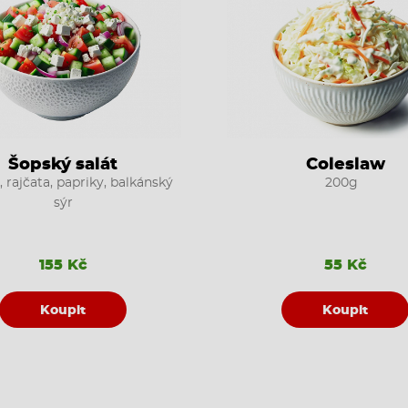
Šopský salát
Coleslaw
 rajčata, papriky, balkánský
200g
sýr
155 Kč
55 Kč
Koupit
Koupit