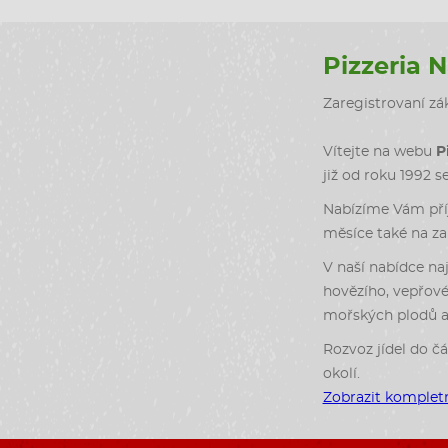
Pizzeria 
Zaregistrovaní zák
Vítejte na webu
P
již od roku 1992 s
Nabízíme Vám příj
měsíce také na zah
V naší nabídce naj
hovězího, vepřové
mořských plodů a 
Rozvoz jídel do čá
okolí.
Zobrazit kompletn