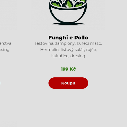
Funghi e Pollo
erstvá
Těstovina, žampiony, kuřecí maso,
resing
Hermelín, listový salát, rajče,
kukuřice, dresing
199 Kč
Koupit