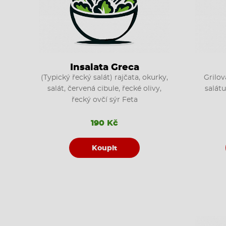
Insalata Greca
(Typický řecký salát) rajčata, okurky,
Grilov
salát, červená cibule, řecké olivy,
salátu
řecký ovčí sýr Feta
190 Kč
Koupit