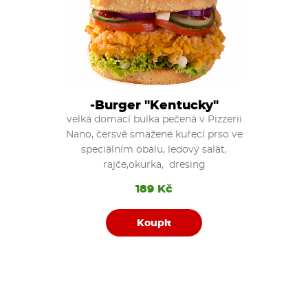
-Burger "Kentucky"
velká domací bulka pečená v Pizzerii
Nano, čersvě smažené kuřecí prso ve
speciálním obalu, ledový salát,
rajče,okurka, dresing
189 Kč
Koupit