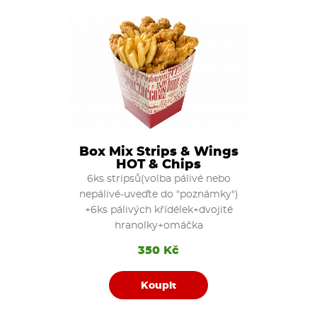
Box Mix Strips & Wings
HOT & Chips
6ks stripsů(volba pálivé nebo
nepálivé-uveďte do "poznámky")
+6ks pálivých křídélek+dvojité
hranolky+omáčka
350 Kč
Koupit