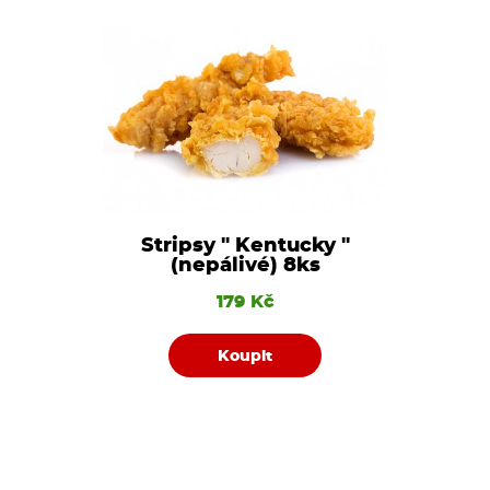
Stripsy " Kentucky "
(nepálivé) 8ks
179 Kč
Koupit