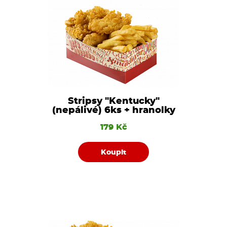
Stripsy "Kentucky"
(nepálivé) 6ks + hranolky
179 Kč
Koupit