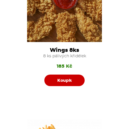
Wings 8ks
8 ks pálivých křidélek
185 Kč
Koupit