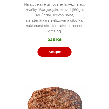
Nano, čersvě grilované hovězí maso
značky "Burger jako kráva" (150g ),
sýr Čedar, ledový salát,
smažená/karamelizovaná cibulka,
nakládaná okurka, rajče, barbecue
dresing
225 Kč
Koupit