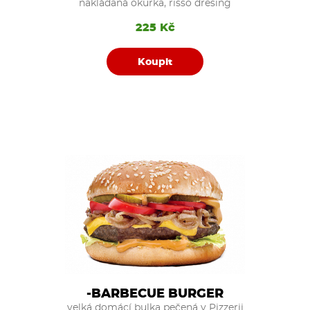
nakládaná okurka, risso dresing
225 Kč
Koupit
-BARBECUE BURGER
velká domácí bulka pečená v Pizzerii