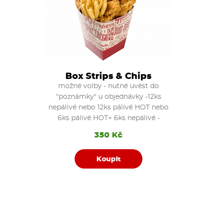
Box Strips & Chips
možné volby - nutné uvést do
"poznámky" u objednávky -12ks
nepálivé nebo 12ks pálivé HOT nebo
6ks pálivé HOT+ 6ks nepálivé -
350 Kč
Koupit