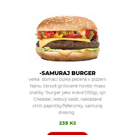
-SAMURAJ BURGER
velká domácí bulka pečená v pizzerii
Nano, čersvě grilované hovězí maso
značky "burger jako kráva"(150g), sýr
Cheddar, ledový salát, nakládané
chilli papričky/feferonky, samuraj
dresing
235 Kč