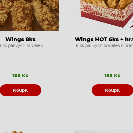
Wings 8ks
Wings HOT 6ks + hr
8 ks pálivých křidélek
6 ks pálivých křidélek s hr
185 Kč
185 Kč
Koupit
Koupit