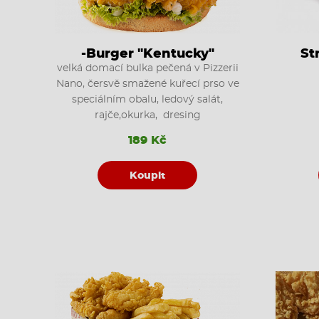
-Burger "Kentucky"
St
velká domací bulka pečená v Pizzerii
Nano, čersvě smažené kuřecí prso ve
speciálním obalu, ledový salát,
rajče,okurka, dresing
189 Kč
Koupit