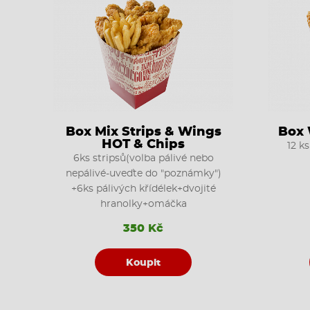
Box Mix Strips & Wings
Box 
HOT & Chips
12 ks
6ks stripsů(volba pálivé nebo
nepálivé-uveďte do "poznámky")
+6ks pálivých křídélek+dvojité
hranolky+omáčka
350 Kč
Koupit