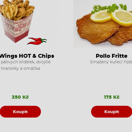
Wings HOT & Chips
Pollo Fritte
 pálivých křdélek, dvojité
Smažený kuřecí říze
hranolky a omáčka
350 Kč
175 Kč
Koupit
Koupit