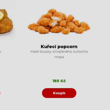
Kuřecí popcorn
k
Malé kousky smaženého kuřecího
masa
185 Kč
Koupit