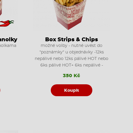
anolky
Box Strips & Chips
anolkama
možné volby - nutné uvést do
"poznámky" u objednávky -12ks
nepálivé nebo 12ks pálivé HOT nebo
6ks pálivé HOT+ 6ks nepálivé -
350 Kč
Koupit