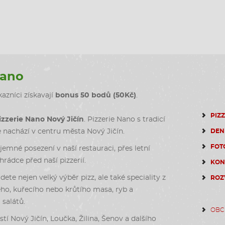
Nano
azníci získavají
bonus 50 bodů (50Kč)
.
PIZ
izzerie Nano Nový Jičín
. Pizzerie Nano s tradicí
DEN
e nachází v centru města Nový Jičín.
FOT
emné posezení v naší restauraci, přes letní
rádce před naší pizzerií.
KON
dete nejen velký výběr pizz, ale také speciality z
ROZ
ho, kuřecího nebo krůtího masa, ryb a
salátů.
OBC
stí Nový Jičín, Loučka, Žilina, Šenov a dalšího