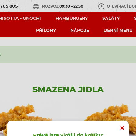
 705 805
ROZVOZ
09:30 – 22:30
OTEVÍRACÍ D
 RISOTTA - GNOCHI
HAMBURGERY
SALÁTY
PŘÍLOHY
NÁPOJE
DENNÍ MENU
u
SMAŽENÁ JÍDLA
Právě jste vložili do košíku: