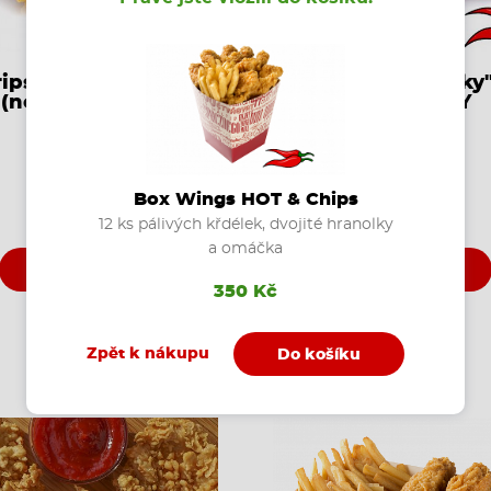
ripsy " Kentucky "
Stripsy "Kentucky
(nepálivé) 8ks
HOT SPICY
Box Wings HOT & Chips
179 Kč
179 Kč
12 ks pálivých křdélek, dvojité hranolky
a omáčka
Koupit
Koupit
350 Kč
Zpět k nákupu
Do košíku