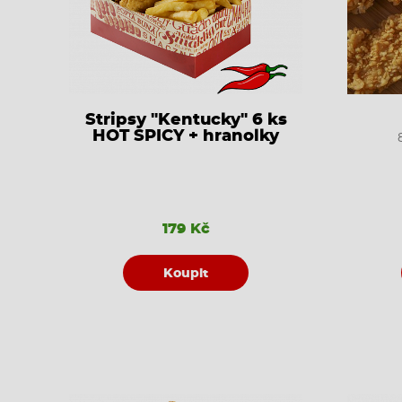
Stripsy "Kentucky" 6 ks
HOT SPICY + hranolky
179 Kč
Koupit