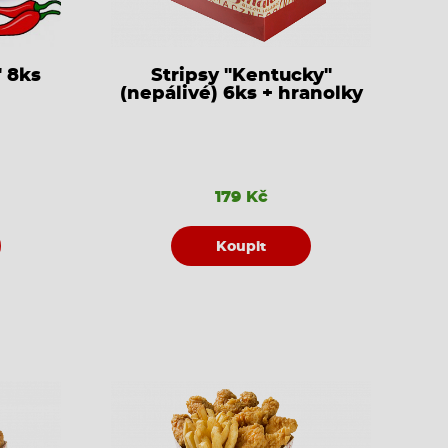
" 8ks
Stripsy "Kentucky"
(nepálivé) 6ks + hranolky
179 Kč
Koupit