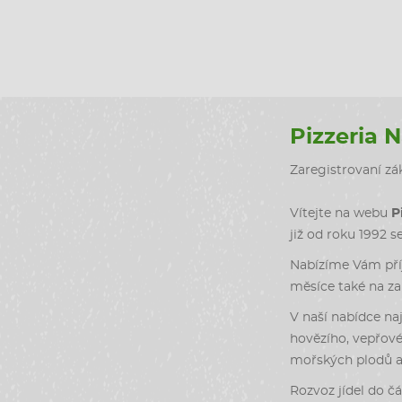
Pizzeria 
Zaregistrovaní zák
Vítejte na webu
P
již od roku 1992 s
Nabízíme Vám příj
měsíce také na zah
V naší nabídce naj
hovězího, vepřové
mořských plodů a 
Rozvoz jídel do čá