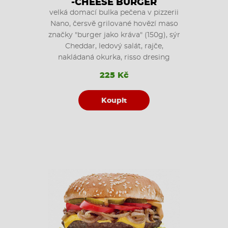
-CHEESE BURGER
velká domací bulka pečena v pizzerii
Nano, čersvě grilované hovězí maso
značky "burger jako kráva" (150g), sýr
Cheddar, ledový salát, rajče,
nakládaná okurka, risso dresing
225 Kč
Koupit