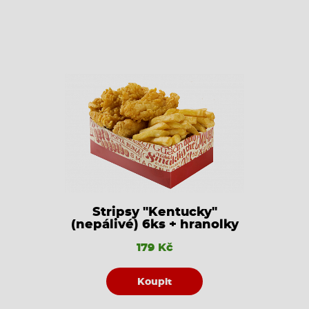
Stripsy "Kentucky"
(nepálivé) 6ks + hranolky
179 Kč
Koupit