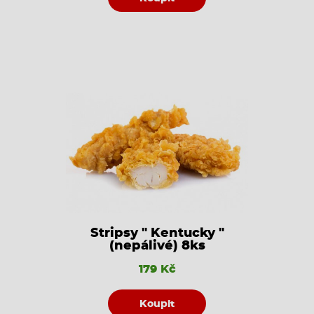
Stripsy " Kentucky "
(nepálivé) 8ks
179 Kč
Koupit