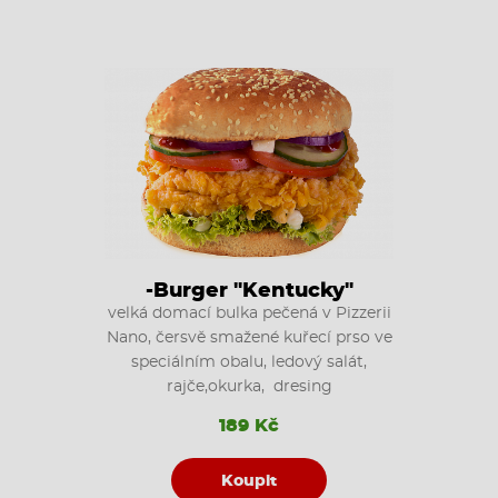
-Burger "Kentucky"
velká domací bulka pečená v Pizzerii
Nano, čersvě smažené kuřecí prso ve
speciálním obalu, ledový salát,
rajče,okurka, dresing
189 Kč
Koupit