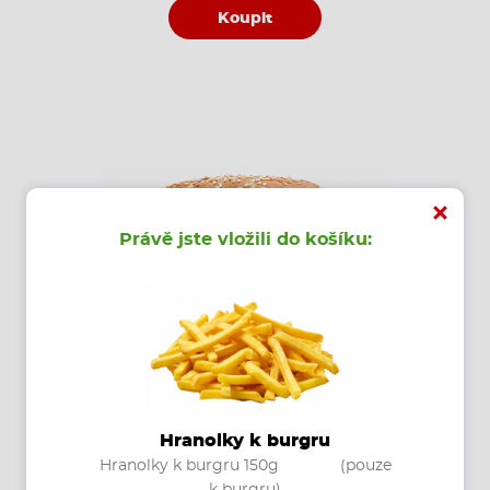
Koupit
Právě jste vložili do košíku:
-SAMURAJ BURGER
velká domácí bulka pečená v pizzerii
Nano, čersvě grilované hovězí maso
Hranolky k burgru
značky "burger jako kráva"(150g), sýr
Hranolky k burgru 150g (pouze
Cheddar, ledový salát, nakládané
k burgru)