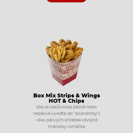
Box Mix Strips & Wings
HOT & Chips
6ks stripsů(volba pálivé nebo
nepálivé-uveďte do "poznámky")
+6ks pálivých křídélek+dvojité
hranolky+omáčka