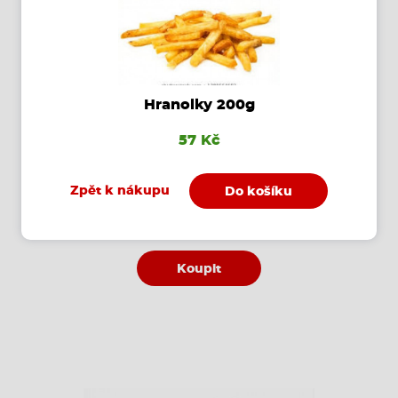
Hranolky 200g
57 Kč
Zpět k nákupu
Do košíku
Krokety 200g
58 Kč
Koupit