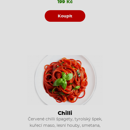
199 Kč
Koupit
Chilli
Červené chilli špagety, tyrolský špek,
kuřecí maso, lesní houby, smetana,