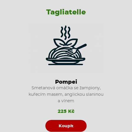
Tagliatelle
Pompei
Smetanová omáčka se žampiony,
kuřecím masem, anglickou slaninou
a vínem
225 Kč
Koupit