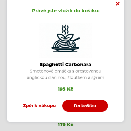
Právě jste vložili do košíku:
Koupit
Spaghetti Carbonara
Smetonová omáčka s orestovanou
anglickou slaninou, žloutkem a sýrem
195 Kč
Zpět k nákupu
Do košíku
Olio e Aglio
olivový olej, česnek, sýr, feferony
179 Kč