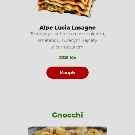
Alpe Lucia Lasagne
Těstoviny s kuřecím mase, cuketou,
smetanou, sušenými rajčaty
a parmazánem
235 Kč
Koupit
Gnocchi