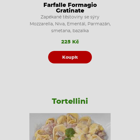
Farfalle Formagio
Gratinate
Zapékané těstoviny se sýry
Mozzarella, Niva, Ementál, Parmazán,
smetana, bazalka
225 Kč
Koupit
Tortellini