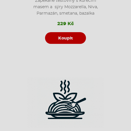
Zapékané těstoviny s kuřecím
masem a sýry Mozzarella, Niva,
Parmazán, smetana, bazalka
229 Kč
Koupit