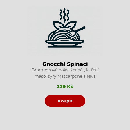
Gnocchi Spinaci
Bramborové noky, špenát, kuřecí
maso, sýry Mascarpone a Niva
239 Kč
Koupit