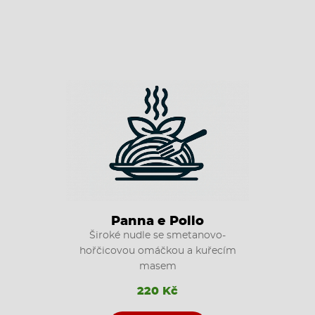
Panna e Pollo
Široké nudle se smetanovo-
hořčicovou omáčkou a kuřecím
masem
220 Kč