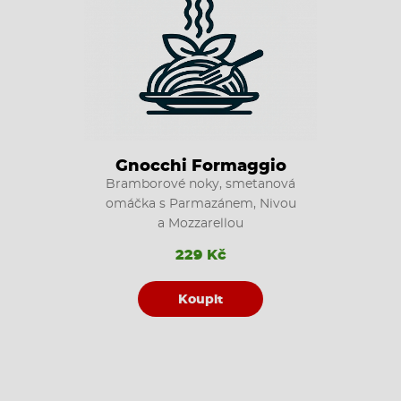
Gnocchi Formaggio
Bramborové noky, smetanová
omáčka s Parmazánem, Nivou
a Mozzarellou
229 Kč
Koupit