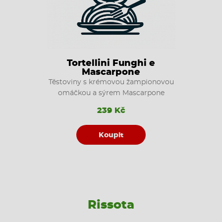
Tortellini Funghi e
Mascarpone
Těstoviny s krémovou žampionovou
omáčkou a sýrem Mascarpone
239 Kč
Koupit
Rissota