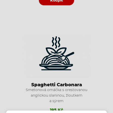
Koupit
Spaghetti Carbonara
Smetonová omáčka s orestovanou
anglickou slaninou, žloutkem
a sýrem
195 Kč