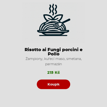
Risotto ai Fungi porcini e
Pollo
Žampiony, kuřecí maso, smetana,
parmazán
215 Kč
Koupit