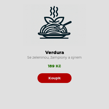
Verdura
Se zeleninou, žampiony a sýrem
189 Kč
Koupit