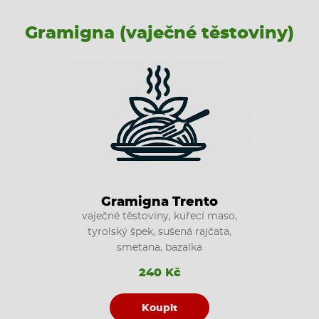
Gramigna (vaječné těstoviny)
Gramigna Trento
vaječné těstoviny, kuřecí maso,
tyrolský špek, sušená rajčata,
smetana, bazalka
240 Kč
Koupit