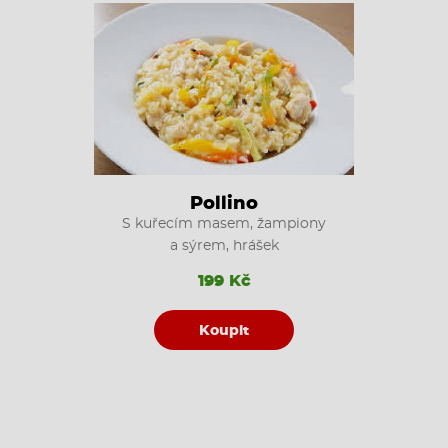
Pollino
S kuřecím masem, žampiony
a sýrem, hrášek
199 Kč
Koupit