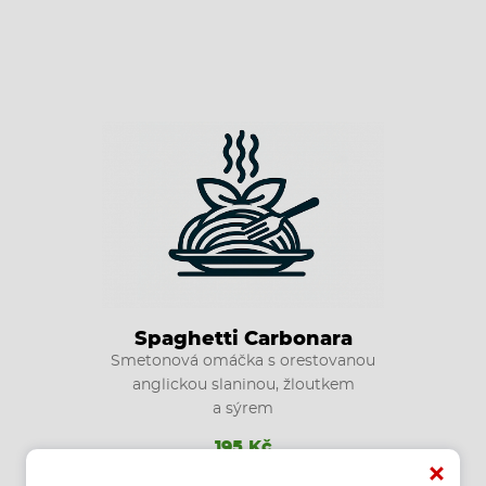
Spaghetti Carbonara
Smetonová omáčka s orestovanou
anglickou slaninou, žloutkem
a sýrem
195 Kč