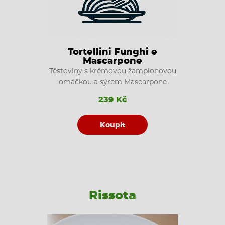
Tortellini Funghi e
Mascarpone
Těstoviny s krémovou žampionovou
omáčkou a sýrem Mascarpone
239 Kč
Koupit
Rissota