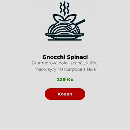
Gnocchi Spinaci
Bramborové noky, špenát, kuřecí
maso, sýry Mascarpone a Niva
239 Kč
Koupit