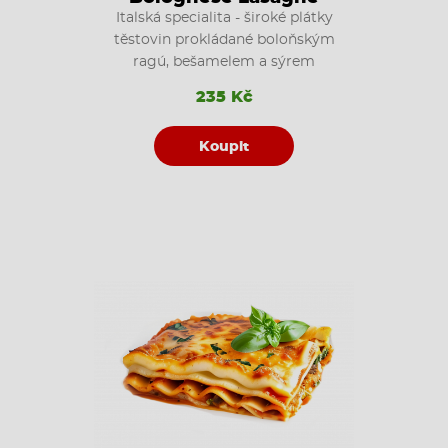
Italská specialita - široké plátky
těstovin prokládané boloňským
ragú, bešamelem a sýrem
235 Kč
Koupit