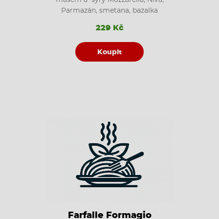
Parmazán, smetana, bazalka
229 Kč
Koupit
Farfalle Formagio