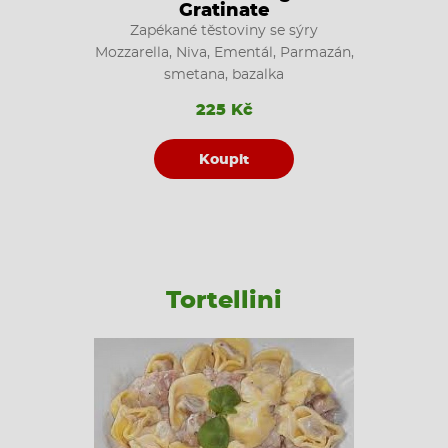
Gratinate
Zapékané těstoviny se sýry
Mozzarella, Niva, Ementál, Parmazán,
smetana, bazalka
225 Kč
Koupit
Tortellini