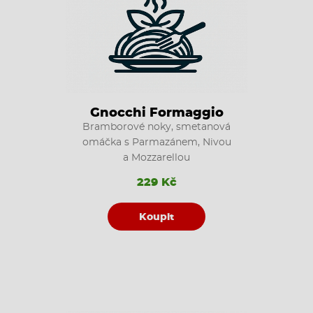
Gnocchi Formaggio
Bramborové noky, smetanová
omáčka s Parmazánem, Nivou
a Mozzarellou
229 Kč
Koupit