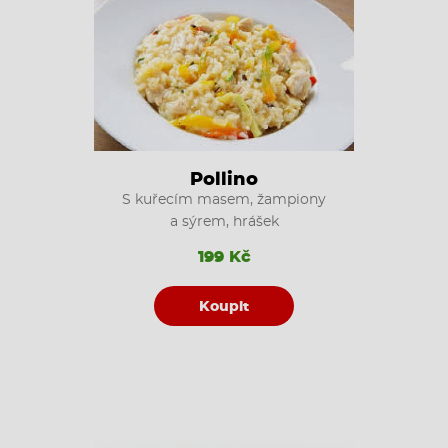
Pollino
S kuřecím masem, žampiony
a sýrem, hrášek
199 Kč
Koupit