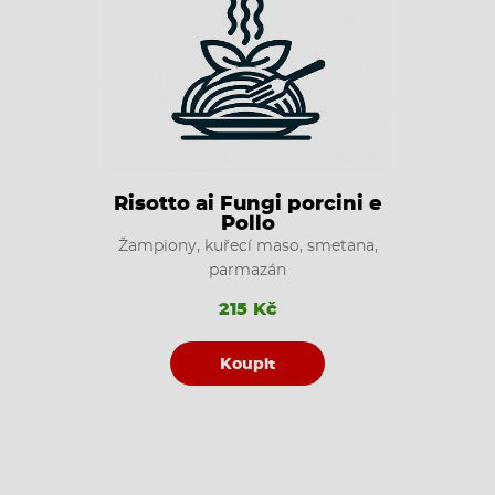
Risotto ai Fungi porcini e
Pollo
Žampiony, kuřecí maso, smetana,
parmazán
215 Kč
Koupit