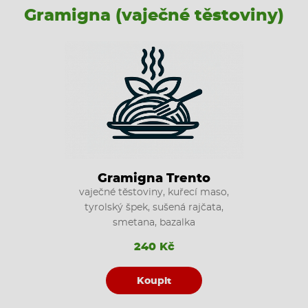
Gramigna (vaječné těstoviny)
Gramigna Trento
vaječné těstoviny, kuřecí maso,
tyrolský špek, sušená rajčata,
smetana, bazalka
240 Kč
Koupit