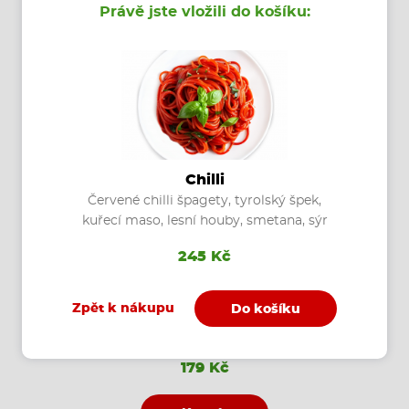
Právě jste vložili do košíku:
Koupit
Chilli
Červené chilli špagety, tyrolský špek,
kuřecí maso, lesní houby, smetana, sýr
245 Kč
Zpět k nákupu
Do košíku
Olio e Aglio
olivový olej, česnek, sýr, feferony
179 Kč