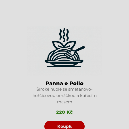
Panna e Pollo
Široké nudle se smetanovo-
hořčicovou omáčkou a kuřecím
masem
220 Kč
Koupit