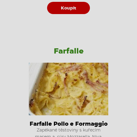
Koupit
Farfalle
Farfalle Pollo e Formaggio
Zapékané těstoviny s kuřecím
masem a sýry Mozzarella, Niva,