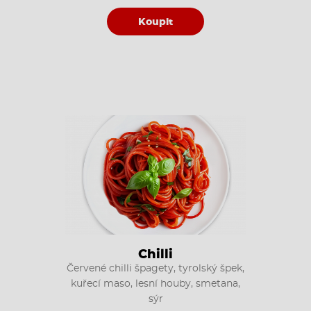
Koupit
Chilli
Červené chilli špagety, tyrolský špek,
kuřecí maso, lesní houby, smetana,
sýr