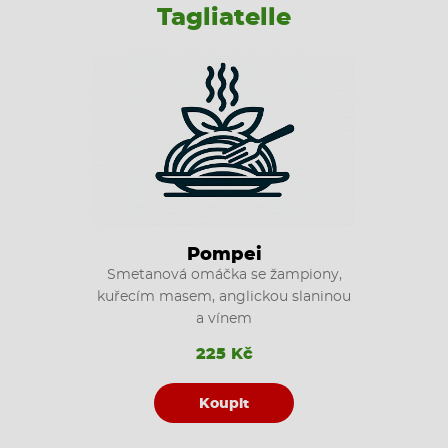
Tagliatelle
Pompei
Smetanová omáčka se žampiony,
kuřecím masem, anglickou slaninou
a vínem
225 Kč
Koupit