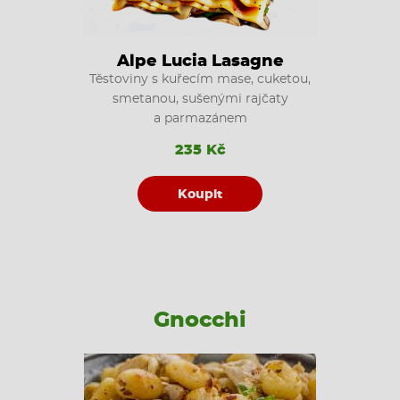
Alpe Lucia Lasagne
Těstoviny s kuřecím mase, cuketou,
smetanou, sušenými rajčaty
a parmazánem
235 Kč
Koupit
Gnocchi