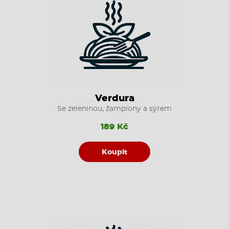
Verdura
Se zeleninou, žampiony a sýrem
189 Kč
Koupit