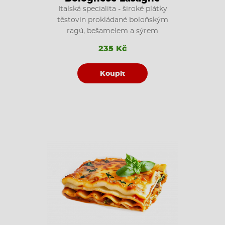
Italská specialita - široké plátky
těstovin prokládané boloňským
ragú, bešamelem a sýrem
235 Kč
Koupit