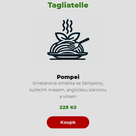
Tagliatelle
Pompei
Smetanová omáčka se žampiony,
kuřecím masem, anglickou slaninou
a vínem
225 Kč
Koupit