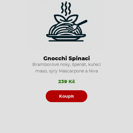
Gnocchi Spinaci
Bramborové noky, špenát, kuřecí
maso, sýry Mascarpone a Niva
239 Kč
Koupit