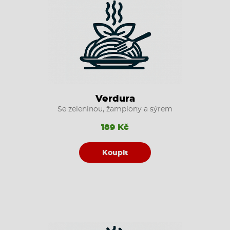
Verdura
Se zeleninou, žampiony a sýrem
189 Kč
Koupit