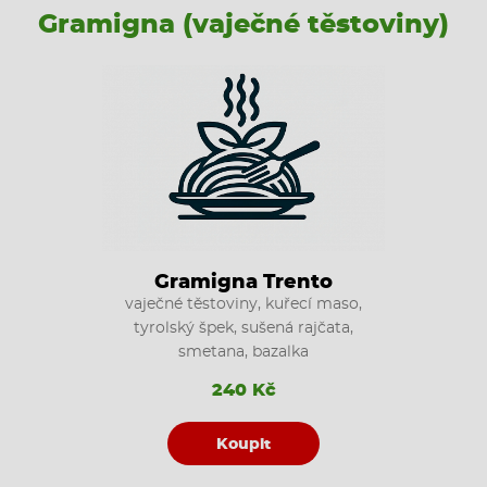
Gramigna (vaječné těstoviny)
Gramigna Trento
vaječné těstoviny, kuřecí maso,
tyrolský špek, sušená rajčata,
smetana, bazalka
240 Kč
Koupit