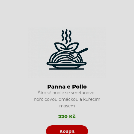
Panna e Pollo
Široké nudle se smetanovo-
hořčicovou omáčkou a kuřecím
masem
220 Kč
Koupit