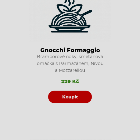
Gnocchi Formaggio
Bramborové noky, smetanová
omáčka s Parmazánem, Nivou
a Mozzarellou
229 Kč
Koupit