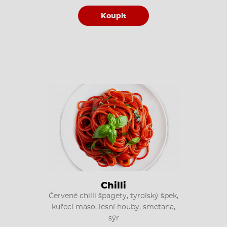
Koupit
Chilli
Červené chilli špagety, tyrolský špek,
kuřecí maso, lesní houby, smetana,
sýr