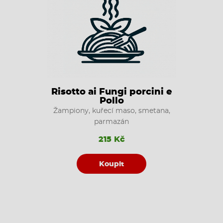
Risotto ai Fungi porcini e
Pollo
Žampiony, kuřecí maso, smetana,
parmazán
215 Kč
Koupit