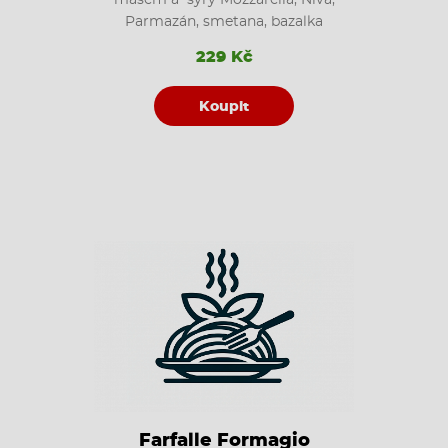
Parmazán, smetana, bazalka
229 Kč
Koupit
Farfalle Formagio