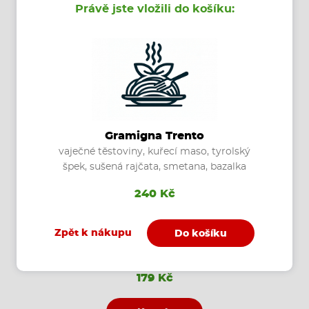
Právě jste vložili do košíku:
Koupit
Gramigna Trento
vaječné těstoviny, kuřecí maso, tyrolský
špek, sušená rajčata, smetana, bazalka
240 Kč
Zpět k nákupu
Do košíku
Olio e Aglio
olivový olej, česnek, sýr, feferony
179 Kč