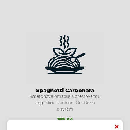
Spaghetti Carbonara
Smetonová omáčka s orestovanou
anglickou slaninou, žloutkem
a sýrem
195 Kč