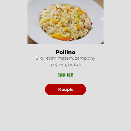
Pollino
S kuřecím masem, žampiony
a sýrem, hrášek
199 Kč
Koupit