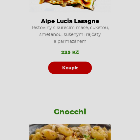
Alpe Lucia Lasagne
Těstoviny s kuřecím mase, cuketou,
smetanou, sušenými rajčaty
a parmazánem
235 Kč
Koupit
Gnocchi