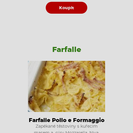
Koupit
Farfalle
Farfalle Pollo e Formaggio
Zapékané těstoviny s kuřecím
masem a sýry Mozzarella, Niva,