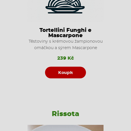
Tortellini Funghi e
Mascarpone
Těstoviny s krémovou žampionovou
omáčkou a sýrem Mascarpone
239 Kč
Koupit
Rissota