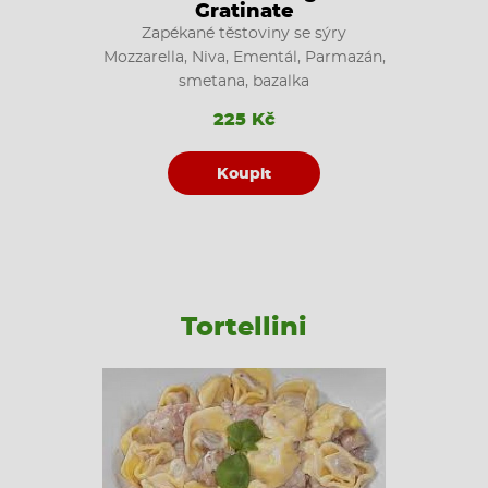
Gratinate
Zapékané těstoviny se sýry
Mozzarella, Niva, Ementál, Parmazán,
smetana, bazalka
225 Kč
Koupit
Tortellini