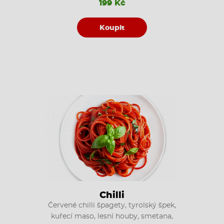
199 Kč
Koupit
Chilli
Červené chilli špagety, tyrolský špek,
kuřecí maso, lesní houby, smetana,