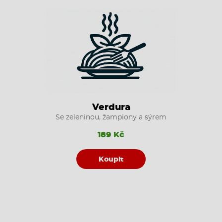
Verdura
Se zeleninou, žampiony a sýrem
189 Kč
Koupit