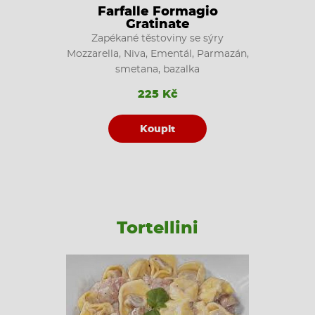
Farfalle Formagio
Gratinate
Zapékané těstoviny se sýry
Mozzarella, Niva, Ementál, Parmazán,
smetana, bazalka
225 Kč
Koupit
Tortellini