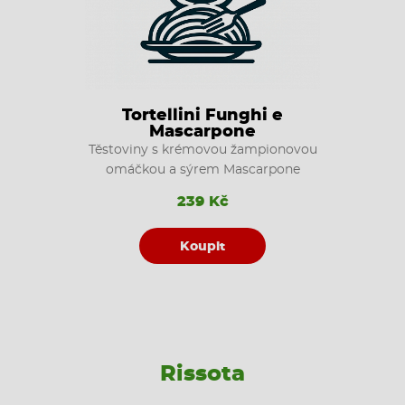
Tortellini Funghi e
Mascarpone
Těstoviny s krémovou žampionovou
omáčkou a sýrem Mascarpone
239 Kč
Koupit
Rissota