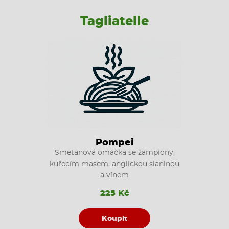
Tagliatelle
Pompei
Smetanová omáčka se žampiony,
kuřecím masem, anglickou slaninou
a vínem
225 Kč
Koupit