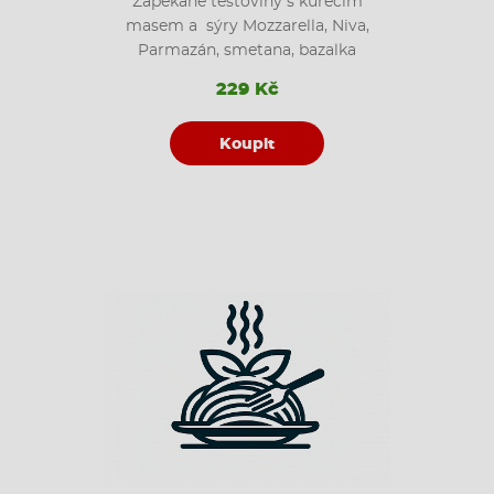
Zapékané těstoviny s kuřecím
masem a sýry Mozzarella, Niva,
Parmazán, smetana, bazalka
229 Kč
Koupit