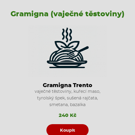
Gramigna (vaječné těstoviny)
Gramigna Trento
vaječné těstoviny, kuřecí maso,
tyrolský špek, sušená rajčata,
smetana, bazalka
240 Kč
Koupit