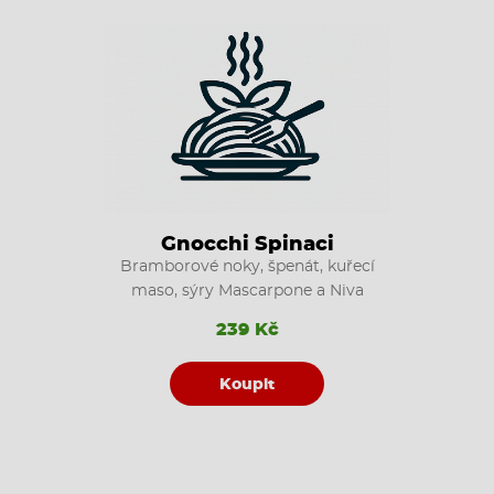
Gnocchi Spinaci
Bramborové noky, špenát, kuřecí
maso, sýry Mascarpone a Niva
239 Kč
Koupit