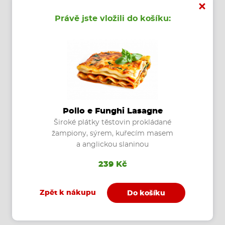
Právě jste vložili do košíku:
Koupit
Pollo e Funghi Lasagne
Široké plátky těstovin prokládané
žampiony, sýrem, kuřecím masem
a anglickou slaninou
239 Kč
Olio e Aglio
Zpět k nákupu
Do košíku
olivový olej, česnek, sýr, feferony
179 Kč