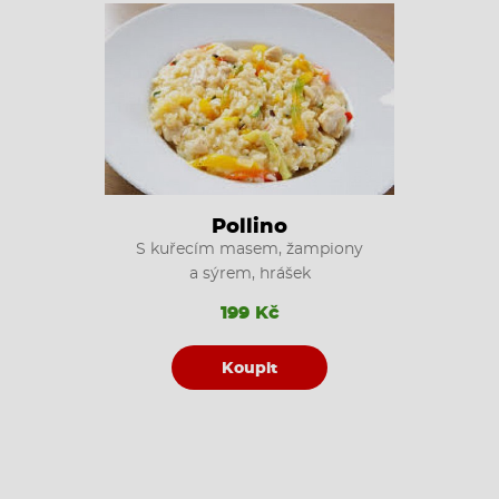
Pollino
S kuřecím masem, žampiony
a sýrem, hrášek
199 Kč
Koupit