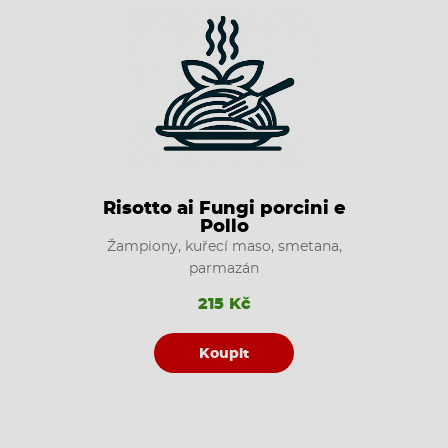
Risotto ai Fungi porcini e
Pollo
Žampiony, kuřecí maso, smetana,
parmazán
215 Kč
Koupit