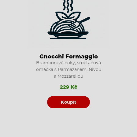
Gnocchi Formaggio
Bramborové noky, smetanová
omáčka s Parmazánem, Nivou
a Mozzarellou
229 Kč
Koupit