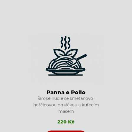
Panna e Pollo
Široké nudle se smetanovo-
hořčicovou omáčkou a kuřecím
masem
220 Kč