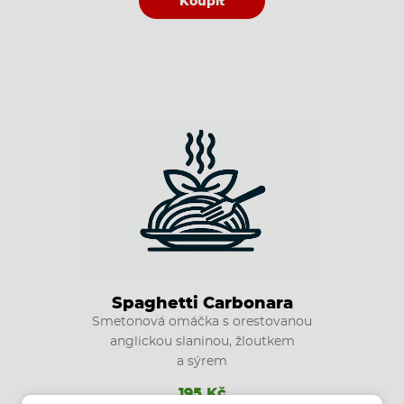
Koupit
Spaghetti Carbonara
Smetonová omáčka s orestovanou
anglickou slaninou, žloutkem
a sýrem
195 Kč