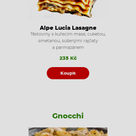
Alpe Lucia Lasagne
Těstoviny s kuřecím mase, cuketou,
smetanou, sušenými rajčaty
a parmazánem
235 Kč
Koupit
Gnocchi